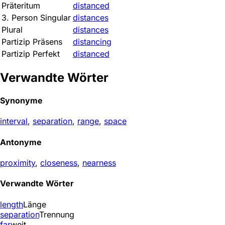
Präteritum
distanced
3. Person Singular
distances
Plural
distances
Partizip Präsens
distancing
Partizip Perfekt
distanced
Verwandte Wörter
Synonyme
interval
,
separation
,
range
,
space
Antonyme
proximity
,
closeness
,
nearness
Verwandte Wörter
length
Länge
separation
Trennung
far
weit