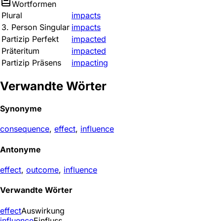
Wortformen
Plural
impacts
3. Person Singular
impacts
Partizip Perfekt
impacted
Präteritum
impacted
Partizip Präsens
impacting
Verwandte Wörter
Synonyme
consequence
,
effect
,
influence
Antonyme
effect
,
outcome
,
influence
Verwandte Wörter
effect
Auswirkung
influence
Einfluss