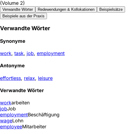
(Volume 2)
Verwandte Wörter
Redewendungen & Kollokationen
Beispielsätze
Beispiele aus der Praxis
Verwandte Wörter
Synonyme
work
,
task
,
job
,
employment
Antonyme
effortless
,
relax
,
leisure
Verwandte Wörter
work
arbeiten
job
Job
employment
Beschäftigung
wage
Lohn
employee
Mitarbeiter