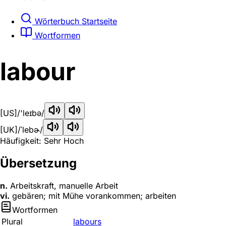
Wörterbuch Startseite
Wortformen
labour
[US]
/'leɪbə/
[UK]
/ˈlebɚ/
Häufigkeit: Sehr Hoch
Übersetzung
n.
Arbeitskraft, manuelle Arbeit
vi.
gebären; mit Mühe vorankommen; arbeiten
Wortformen
Plural
labours