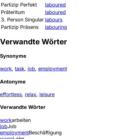
Partizip Perfekt
laboured
Präteritum
laboured
3. Person Singular
labours
Partizip Präsens
labouring
Verwandte Wörter
Synonyme
work
,
task
,
job
,
employment
Antonyme
effortless
,
relax
,
leisure
Verwandte Wörter
work
arbeiten
job
Job
employment
Beschäftigung
wage
Lohn