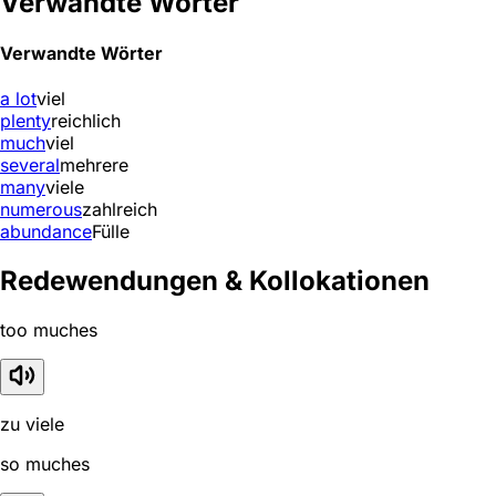
Verwandte Wörter
Verwandte Wörter
a lot
viel
plenty
reichlich
much
viel
several
mehrere
many
viele
numerous
zahlreich
abundance
Fülle
Redewendungen & Kollokationen
too muches
zu viele
so muches