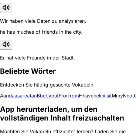
Wir haben viele Daten zu analysieren.
he has muches of friends in the city.
Er hat viele Freunde in der Stadt.
Beliebte Wörter
Entdecken Sie häufig gesuchte Vokabeln
A
and
a
as
are
at
an
B
be
by
but
F
for
from
H
have
he
I
in
i
is
it
M
my
N
not
App herunterladen, um den
vollständigen Inhalt freizuschalten
Möchten Sie Vokabeln effizienter lernen? Laden Sie die