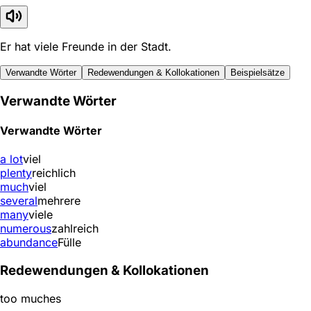
Er hat viele Freunde in der Stadt.
Verwandte Wörter
Redewendungen & Kollokationen
Beispielsätze
Verwandte Wörter
Verwandte Wörter
a lot
viel
plenty
reichlich
much
viel
several
mehrere
many
viele
numerous
zahlreich
abundance
Fülle
Redewendungen & Kollokationen
too muches