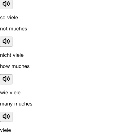
so viele
not muches
nicht viele
how muches
wie viele
many muches
viele