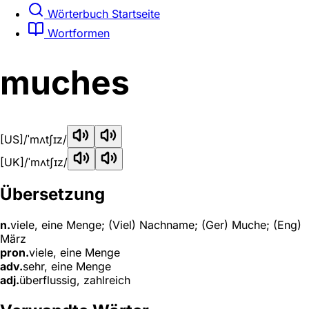
Wörterbuch Startseite
Wortformen
muches
[US]
/ˈmʌtʃɪz/
[UK]
/ˈmʌtʃɪz/
Übersetzung
n.
viele, eine Menge; (Viel) Nachname; (Ger) Muche; (Eng)
März
pron.
viele, eine Menge
adv.
sehr, eine Menge
adj.
überflussig, zahlreich