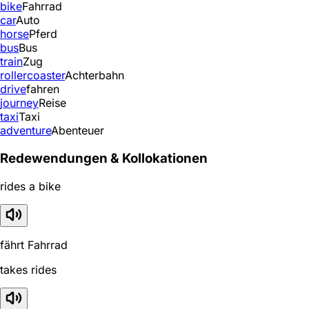
bike
Fahrrad
car
Auto
horse
Pferd
bus
Bus
train
Zug
rollercoaster
Achterbahn
drive
fahren
journey
Reise
taxi
Taxi
adventure
Abenteuer
Redewendungen & Kollokationen
rides a bike
fährt Fahrrad
takes rides