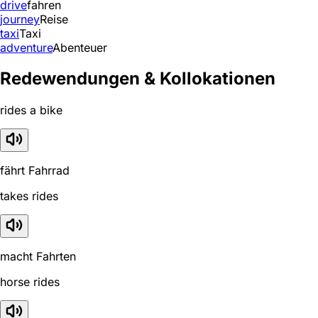
drive
fahren
journey
Reise
taxi
Taxi
adventure
Abenteuer
Redewendungen & Kollokationen
rides a bike
fährt Fahrrad
takes rides
macht Fahrten
horse rides