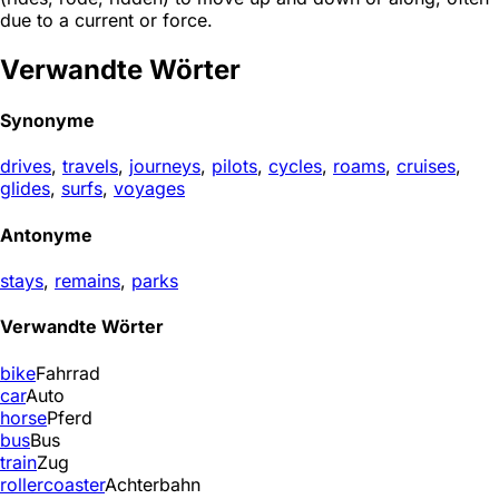
due to a current or force.
Verwandte Wörter
Synonyme
drives
,
travels
,
journeys
,
pilots
,
cycles
,
roams
,
cruises
,
glides
,
surfs
,
voyages
Antonyme
stays
,
remains
,
parks
Verwandte Wörter
bike
Fahrrad
car
Auto
horse
Pferd
bus
Bus
train
Zug
rollercoaster
Achterbahn