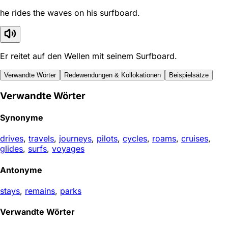
he rides the waves on his surfboard.
Er reitet auf den Wellen mit seinem Surfboard.
Verwandte Wörter
Redewendungen & Kollokationen
Beispielsätze
Verwandte Wörter
Synonyme
drives
,
travels
,
journeys
,
pilots
,
cycles
,
roams
,
cruises
,
glides
,
surfs
,
voyages
Antonyme
stays
,
remains
,
parks
Verwandte Wörter