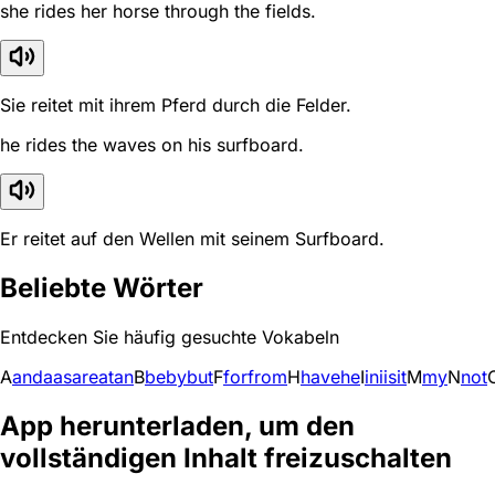
she rides her horse through the fields.
Sie reitet mit ihrem Pferd durch die Felder.
he rides the waves on his surfboard.
Er reitet auf den Wellen mit seinem Surfboard.
Beliebte Wörter
Entdecken Sie häufig gesuchte Vokabeln
A
and
a
as
are
at
an
B
be
by
but
F
for
from
H
have
he
I
in
i
is
it
M
my
N
not
App herunterladen, um den
vollständigen Inhalt freizuschalten