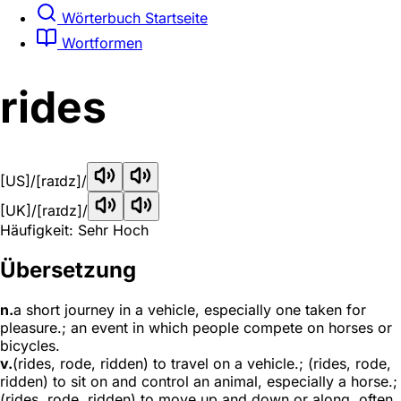
Wörterbuch Startseite
Wortformen
rides
[US]
/[raɪdz]/
[UK]
/[raɪdz]/
Häufigkeit: Sehr Hoch
Übersetzung
n.
a short journey in a vehicle, especially one taken for
pleasure.; an event in which people compete on horses or
bicycles.
v.
(rides, rode, ridden) to travel on a vehicle.; (rides, rode,
ridden) to sit on and control an animal, especially a horse.;
(rides, rode, ridden) to move up and down or along, often