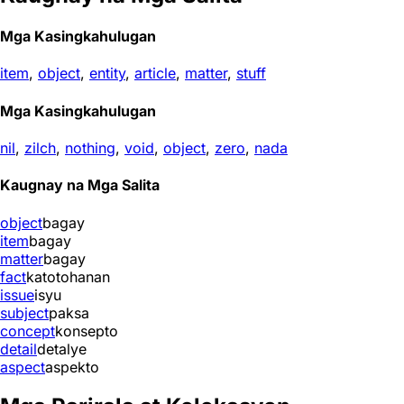
Mga Kasingkahulugan
item
,
object
,
entity
,
article
,
matter
,
stuff
Mga Kasingkahulugan
nil
,
zilch
,
nothing
,
void
,
object
,
zero
,
nada
Kaugnay na Mga Salita
object
bagay
item
bagay
matter
bagay
fact
katotohanan
issue
isyu
subject
paksa
concept
konsepto
detail
detalye
aspect
aspekto