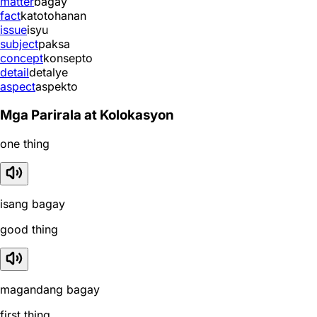
matter
bagay
fact
katotohanan
issue
isyu
subject
paksa
concept
konsepto
detail
detalye
aspect
aspekto
Mga Parirala at Kolokasyon
one thing
isang bagay
good thing
magandang bagay
first thing