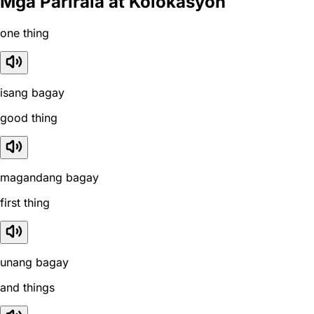
Mga Parirala at Kolokasyon
one thing
isang bagay
good thing
magandang bagay
first thing
unang bagay
and things