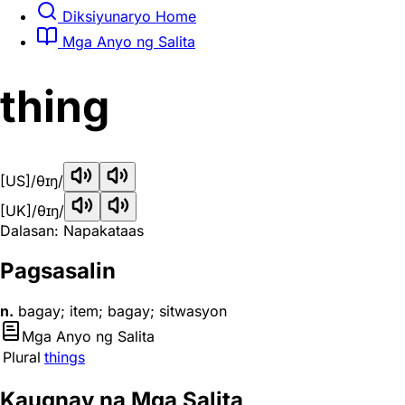
Diksiyunaryo Home
Mga Anyo ng Salita
thing
[US]
/θɪŋ/
[UK]
/θɪŋ/
Dalasan: Napakataas
Pagsasalin
n.
bagay; item; bagay; sitwasyon
Mga Anyo ng Salita
Plural
things
Kaugnay na Mga Salita