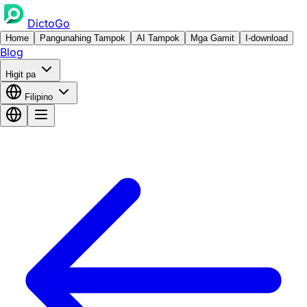
DictoGo
Home
Pangunahing Tampok
AI Tampok
Mga Gamit
I-download
Blog
Higit pa
Filipino