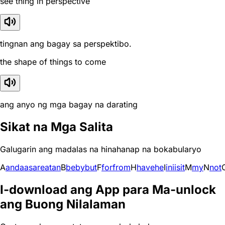
see thing in perspective
tingnan ang bagay sa perspektibo.
the shape of things to come
ang anyo ng mga bagay na darating
Sikat na Mga Salita
Galugarin ang madalas na hinahanap na bokabularyo
A
and
a
as
are
at
an
B
be
by
but
F
for
from
H
have
he
I
in
i
is
it
M
my
N
not
I-download ang App para Ma-unlock
ang Buong Nilalaman