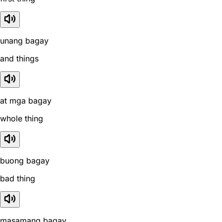
unang bagay
and things
at mga bagay
whole thing
buong bagay
bad thing
masamang bagay