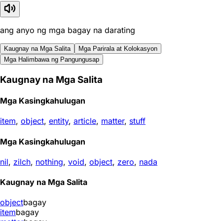
ang anyo ng mga bagay na darating
Kaugnay na Mga Salita
Mga Parirala at Kolokasyon
Mga Halimbawa ng Pangungusap
Kaugnay na Mga Salita
Mga Kasingkahulugan
item
,
object
,
entity
,
article
,
matter
,
stuff
Mga Kasingkahulugan
nil
,
zilch
,
nothing
,
void
,
object
,
zero
,
nada
Kaugnay na Mga Salita
object
bagay
item
bagay