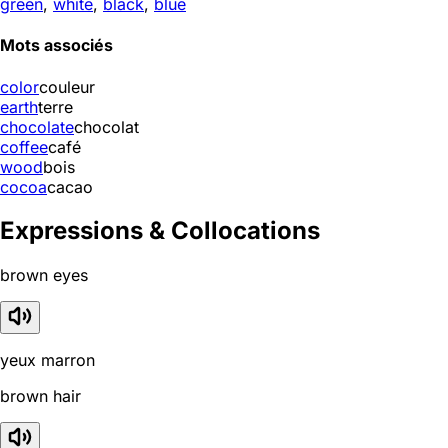
green
,
white
,
black
,
blue
Mots associés
color
couleur
earth
terre
chocolate
chocolat
coffee
café
wood
bois
cocoa
cacao
Expressions & Collocations
brown eyes
yeux marron
brown hair