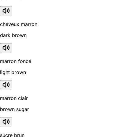
cheveux marron
dark brown
marron foncé
light brown
marron clair
brown sugar
sucre brun