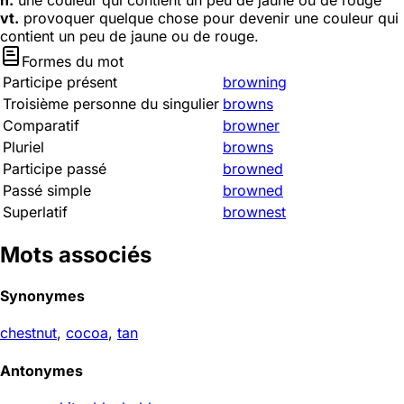
n.
une couleur qui contient un peu de jaune ou de rouge
vt.
provoquer quelque chose pour devenir une couleur qui
contient un peu de jaune ou de rouge.
Formes du mot
Participe présent
browning
Troisième personne du singulier
browns
Comparatif
browner
Pluriel
browns
Participe passé
browned
Passé simple
browned
Superlatif
brownest
Mots associés
Synonymes
chestnut
,
cocoa
,
tan
Antonymes