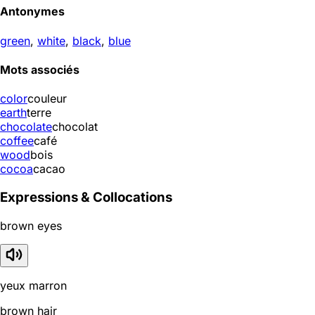
Antonymes
green
,
white
,
black
,
blue
Mots associés
color
couleur
earth
terre
chocolate
chocolat
coffee
café
wood
bois
cocoa
cacao
Expressions & Collocations
brown eyes
yeux marron
brown hair