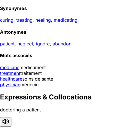
Synonymes
curing
,
treating
,
healing
,
medicating
Antonymes
patient
,
neglect
,
ignore
,
abandon
Mots associés
medicine
médicament
treatment
traitement
healthcare
soins de santé
physician
médecin
Expressions & Collocations
doctoring a patient