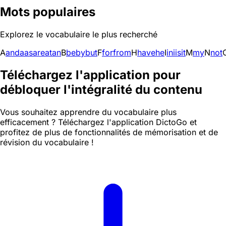
Mots populaires
Explorez le vocabulaire le plus recherché
A
and
a
as
are
at
an
B
be
by
but
F
for
from
H
have
he
I
in
i
is
it
M
my
N
not
Téléchargez l'application pour
débloquer l'intégralité du contenu
Vous souhaitez apprendre du vocabulaire plus
efficacement ? Téléchargez l'application DictoGo et
profitez de plus de fonctionnalités de mémorisation et de
révision du vocabulaire !