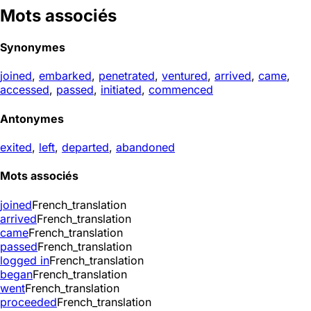
Mots associés
Synonymes
joined
,
embarked
,
penetrated
,
ventured
,
arrived
,
came
,
accessed
,
passed
,
initiated
,
commenced
Antonymes
exited
,
left
,
departed
,
abandoned
Mots associés
joined
French_translation
arrived
French_translation
came
French_translation
passed
French_translation
logged in
French_translation
began
French_translation
went
French_translation
proceeded
French_translation