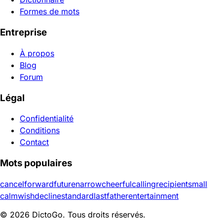
Formes de mots
Entreprise
À propos
Blog
Forum
Légal
Confidentialité
Conditions
Contact
Mots populaires
cancel
forward
future
narrow
cheerful
calling
recipient
small
calm
wish
decline
standard
last
father
entertainment
© 2026 DictoGo. Tous droits réservés.