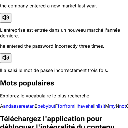
the company entered a new market last year.
L'entreprise est entrée dans un nouveau marché l'année
dernière.
he entered the password incorrectly three times.
Il a saisi le mot de passe incorrectement trois fois.
Mots populaires
Explorez le vocabulaire le plus recherché
A
and
a
as
are
at
an
B
be
by
but
F
for
from
H
have
he
I
in
i
is
it
M
my
N
not
Téléchargez l'application pour
débloquer l'intégralité du contenu