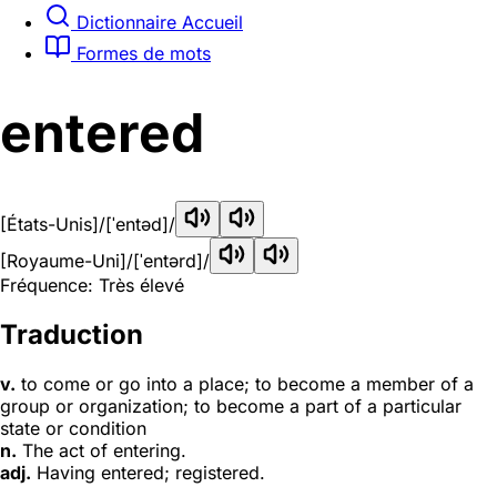
Dictionnaire Accueil
Formes de mots
entered
[États-Unis]
/[ˈentəd]/
[Royaume-Uni]
/[ˈentərd]/
Fréquence: Très élevé
Traduction
v.
to come or go into a place; to become a member of a
group or organization; to become a part of a particular
state or condition
n.
The act of entering.
adj.
Having entered; registered.