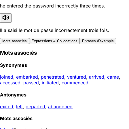
he entered the password incorrectly three times.
Il a saisi le mot de passe incorrectement trois fois.
Mots associés
Expressions & Collocations
Phrases d'exemple
Mots associés
Synonymes
joined
,
embarked
,
penetrated
,
ventured
,
arrived
,
came
,
accessed
,
passed
,
initiated
,
commenced
Antonymes
exited
,
left
,
departed
,
abandoned
Mots associés