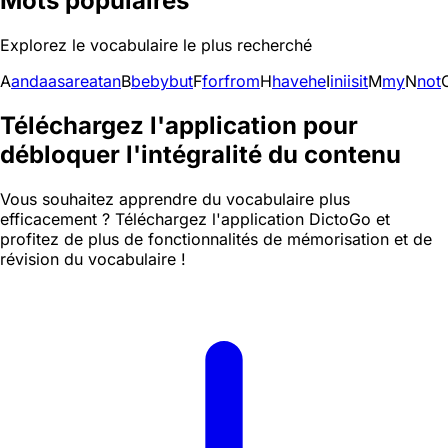
Mots populaires
Explorez le vocabulaire le plus recherché
A
and
a
as
are
at
an
B
be
by
but
F
for
from
H
have
he
I
in
i
is
it
M
my
N
not
Téléchargez l'application pour
débloquer l'intégralité du contenu
Vous souhaitez apprendre du vocabulaire plus
efficacement ? Téléchargez l'application DictoGo et
profitez de plus de fonctionnalités de mémorisation et de
révision du vocabulaire !