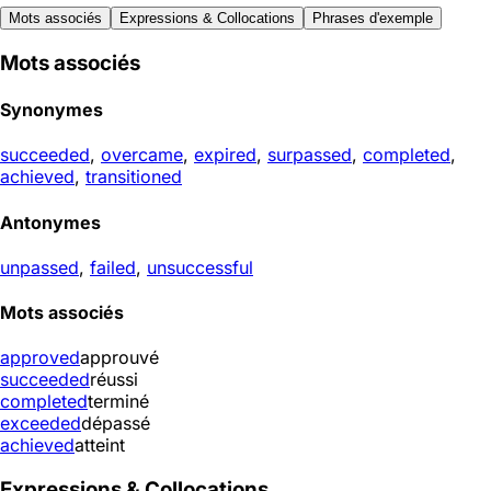
Mots associés
Expressions & Collocations
Phrases d'exemple
Mots associés
Synonymes
succeeded
,
overcame
,
expired
,
surpassed
,
completed
,
achieved
,
transitioned
Antonymes
unpassed
,
failed
,
unsuccessful
Mots associés
approved
approuvé
succeeded
réussi
completed
terminé
exceeded
dépassé
achieved
atteint
Expressions & Collocations