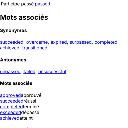
Participe passé
passed
Mots associés
Synonymes
succeeded
,
overcame
,
expired
,
surpassed
,
completed
,
achieved
,
transitioned
Antonymes
unpassed
,
failed
,
unsuccessful
Mots associés
approved
approuvé
succeeded
réussi
completed
terminé
exceeded
dépassé
achieved
atteint