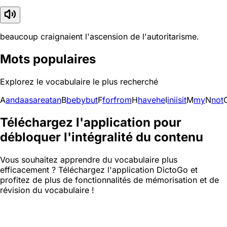
beaucoup craignaient l'ascension de l'autoritarisme.
Mots populaires
Explorez le vocabulaire le plus recherché
A
and
a
as
are
at
an
B
be
by
but
F
for
from
H
have
he
I
in
i
is
it
M
my
N
not
Téléchargez l'application pour
débloquer l'intégralité du contenu
Vous souhaitez apprendre du vocabulaire plus
efficacement ? Téléchargez l'application DictoGo et
profitez de plus de fonctionnalités de mémorisation et de
révision du vocabulaire !