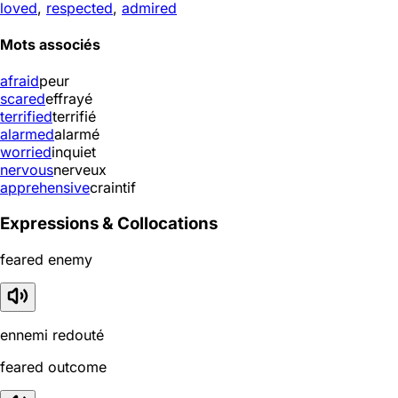
loved
,
respected
,
admired
Mots associés
afraid
peur
scared
effrayé
terrified
terrifié
alarmed
alarmé
worried
inquiet
nervous
nerveux
apprehensive
craintif
Expressions & Collocations
feared enemy
ennemi redouté
feared outcome