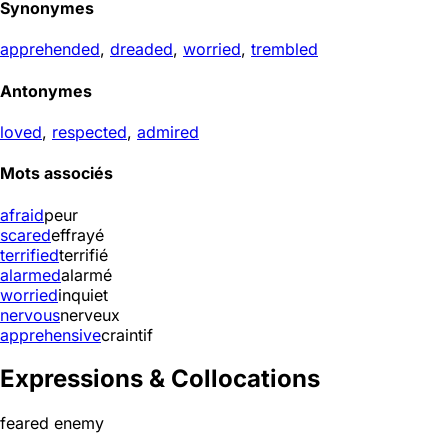
Synonymes
apprehended
,
dreaded
,
worried
,
trembled
Antonymes
loved
,
respected
,
admired
Mots associés
afraid
peur
scared
effrayé
terrified
terrifié
alarmed
alarmé
worried
inquiet
nervous
nerveux
apprehensive
craintif
Expressions & Collocations
feared enemy