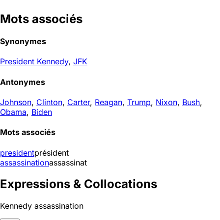
Mots associés
Synonymes
President Kennedy
,
JFK
Antonymes
Johnson
,
Clinton
,
Carter
,
Reagan
,
Trump
,
Nixon
,
Bush
,
Obama
,
Biden
Mots associés
president
président
assassination
assassinat
Expressions & Collocations
Kennedy assassination