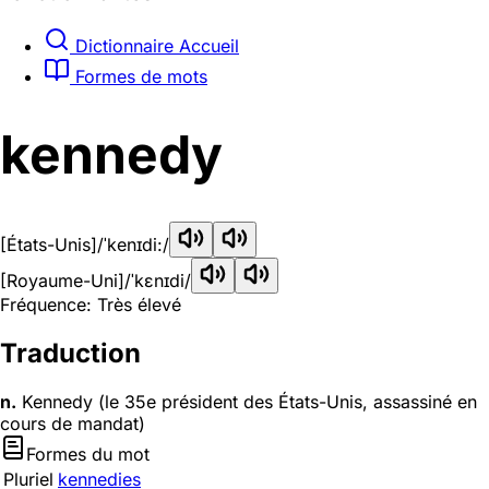
Dictionnaire Accueil
Formes de mots
kennedy
[États-Unis]
/ˈkenɪdi:/
[Royaume-Uni]
/ˈkɛnɪdi/
Fréquence: Très élevé
Traduction
n.
Kennedy (le 35e président des États-Unis, assassiné en
cours de mandat)
Formes du mot
Pluriel
kennedies