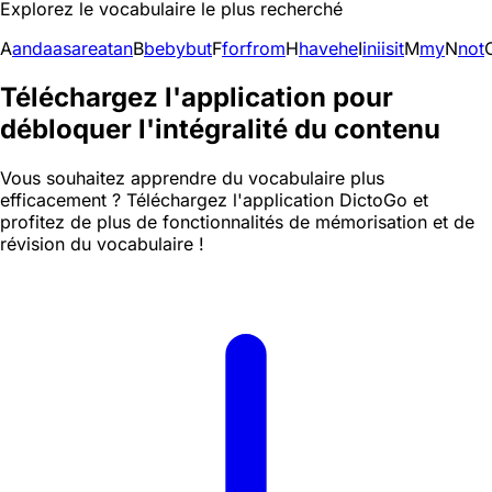
Explorez le vocabulaire le plus recherché
A
and
a
as
are
at
an
B
be
by
but
F
for
from
H
have
he
I
in
i
is
it
M
my
N
not
Téléchargez l'application pour
débloquer l'intégralité du contenu
Vous souhaitez apprendre du vocabulaire plus
efficacement ? Téléchargez l'application DictoGo et
profitez de plus de fonctionnalités de mémorisation et de
révision du vocabulaire !