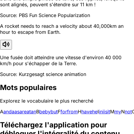
sont alignés, peuvent s'étendre sur 11 km !
Source: PBS Fun Science Popularization
A rocket needs to reach a velocity about 40,000km an
hour to escape from Earth.
Une fusée doit atteindre une vitesse d'environ 40 000
km/h pour s'échapper de la Terre.
Source: Kurzgesagt science animation
Mots populaires
Explorez le vocabulaire le plus recherché
A
and
a
as
are
at
an
B
be
by
but
F
for
from
H
have
he
I
in
i
is
it
M
my
N
not
Téléchargez l'application pour
débloquer l'intégralité du contenu