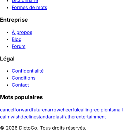
Dictionnaire
Formes de mots
Entreprise
À propos
Blog
Forum
Légal
Confidentialité
Conditions
Contact
Mots populaires
cancel
forward
future
narrow
cheerful
calling
recipient
small
calm
wish
decline
standard
last
father
entertainment
© 2026 DictoGo. Tous droits réservés.