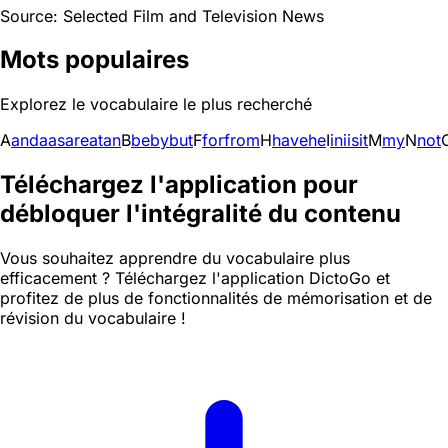
Source: Selected Film and Television News
Mots populaires
Explorez le vocabulaire le plus recherché
A
and
a
as
are
at
an
B
be
by
but
F
for
from
H
have
he
I
in
i
is
it
M
my
N
not
Téléchargez l'application pour
débloquer l'intégralité du contenu
Vous souhaitez apprendre du vocabulaire plus
efficacement ? Téléchargez l'application DictoGo et
profitez de plus de fonctionnalités de mémorisation et de
révision du vocabulaire !