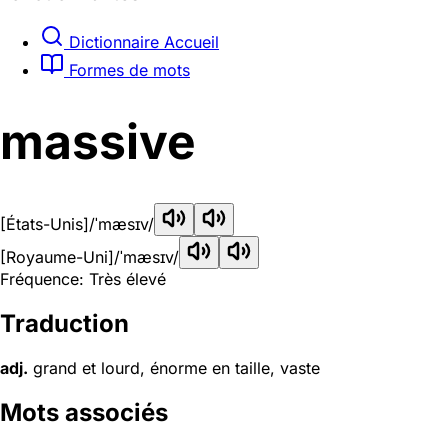
Dictionnaire Accueil
Formes de mots
massive
[États-Unis]
/ˈmæsɪv/
[Royaume-Uni]
/ˈmæsɪv/
Fréquence: Très élevé
Traduction
adj.
grand et lourd, énorme en taille, vaste
Mots associés