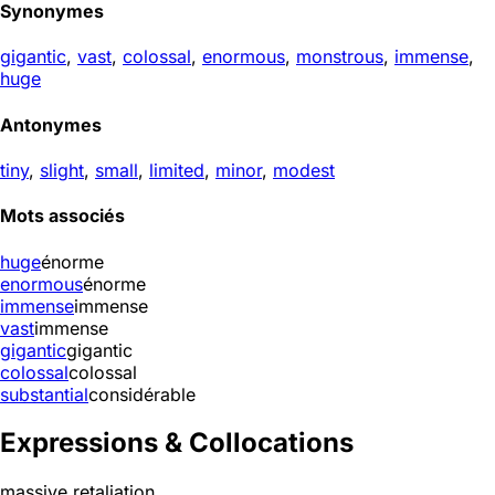
Synonymes
gigantic
,
vast
,
colossal
,
enormous
,
monstrous
,
immense
,
huge
Antonymes
tiny
,
slight
,
small
,
limited
,
minor
,
modest
Mots associés
huge
énorme
enormous
énorme
immense
immense
vast
immense
gigantic
gigantic
colossal
colossal
substantial
considérable
Expressions & Collocations
massive retaliation