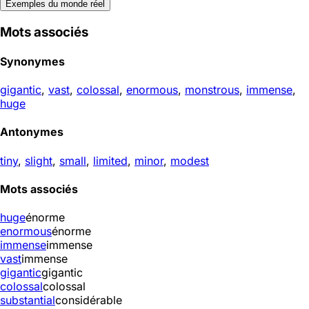
Exemples du monde réel
Mots associés
Synonymes
gigantic
,
vast
,
colossal
,
enormous
,
monstrous
,
immense
,
huge
Antonymes
tiny
,
slight
,
small
,
limited
,
minor
,
modest
Mots associés
huge
énorme
enormous
énorme
immense
immense
vast
immense
gigantic
gigantic
colossal
colossal
substantial
considérable