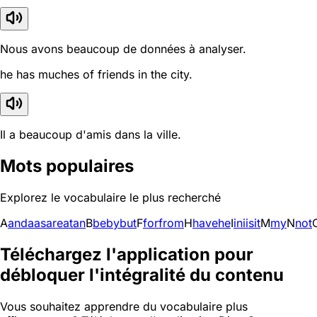
Nous avons beaucoup de données à analyser.
he has muches of friends in the city.
Il a beaucoup d'amis dans la ville.
Mots populaires
Explorez le vocabulaire le plus recherché
A
and
a
as
are
at
an
B
be
by
but
F
for
from
H
have
he
I
in
i
is
it
M
my
N
not
Téléchargez l'application pour
débloquer l'intégralité du contenu
Vous souhaitez apprendre du vocabulaire plus