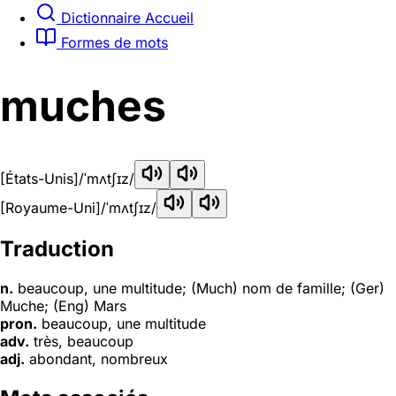
Dictionnaire Accueil
Formes de mots
muches
[États-Unis]
/ˈmʌtʃɪz/
[Royaume-Uni]
/ˈmʌtʃɪz/
Traduction
n.
beaucoup, une multitude; (Much) nom de famille; (Ger)
Muche; (Eng) Mars
pron.
beaucoup, une multitude
adv.
très, beaucoup
adj.
abondant, nombreux