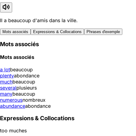
Il a beaucoup d'amis dans la ville.
Mots associés
Expressions & Collocations
Phrases d'exemple
Mots associés
Mots associés
a lot
beaucoup
plenty
abondance
much
beaucoup
several
plusieurs
many
beaucoup
numerous
nombreux
abundance
abondance
Expressions & Collocations
too muches