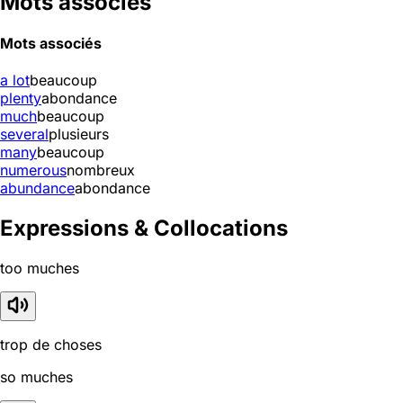
Mots associés
Mots associés
a lot
beaucoup
plenty
abondance
much
beaucoup
several
plusieurs
many
beaucoup
numerous
nombreux
abundance
abondance
Expressions & Collocations
too muches
trop de choses
so muches