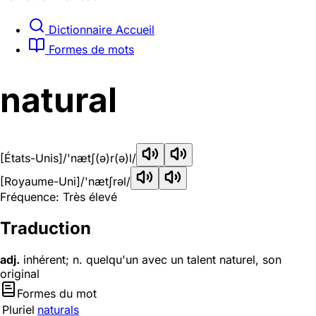
Dictionnaire Accueil
Formes de mots
natural
[États-Unis]
/'nætʃ(ə)r(ə)l/
[Royaume-Uni]
/'nætʃrəl/
Fréquence: Très élevé
Traduction
adj.
inhérent; n. quelqu'un avec un talent naturel, son
original
Formes du mot
Pluriel
naturals