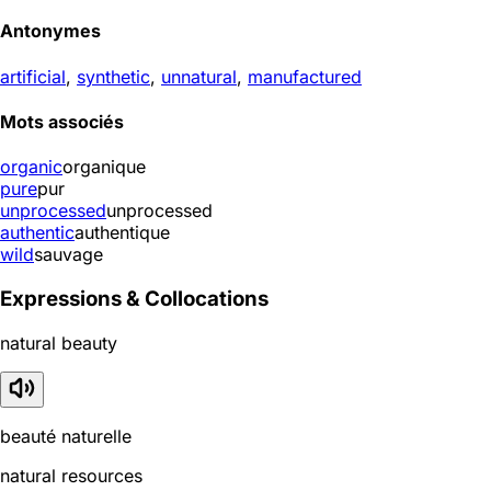
Antonymes
artificial
,
synthetic
,
unnatural
,
manufactured
Mots associés
organic
organique
pure
pur
unprocessed
unprocessed
authentic
authentique
wild
sauvage
Expressions & Collocations
natural beauty
beauté naturelle
natural resources