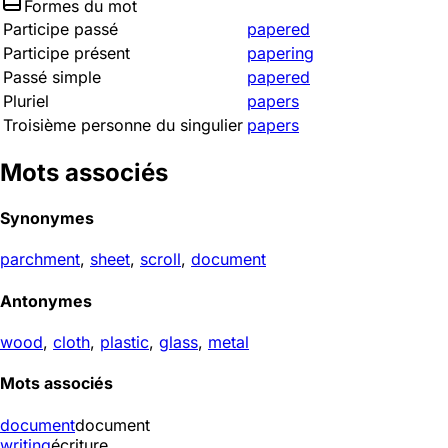
Formes du mot
Participe passé
papered
Participe présent
papering
Passé simple
papered
Pluriel
papers
Troisième personne du singulier
papers
Mots associés
Synonymes
parchment
,
sheet
,
scroll
,
document
Antonymes
wood
,
cloth
,
plastic
,
glass
,
metal
Mots associés
document
document
writing
écriture