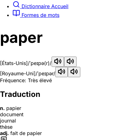
Dictionnaire Accueil
Formes de mots
paper
[États-Unis]
/ˈpeɪpə(r)/
[Royaume-Uni]
/ˈpeɪpər/
Fréquence: Très élevé
Traduction
n.
papier
document
journal
thèse
adj.
fait de papier