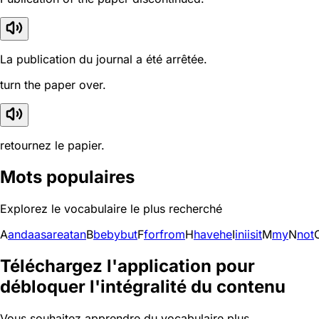
La publication du journal a été arrêtée.
turn the paper over.
retournez le papier.
Mots populaires
Explorez le vocabulaire le plus recherché
A
and
a
as
are
at
an
B
be
by
but
F
for
from
H
have
he
I
in
i
is
it
M
my
N
not
Téléchargez l'application pour
débloquer l'intégralité du contenu
Vous souhaitez apprendre du vocabulaire plus