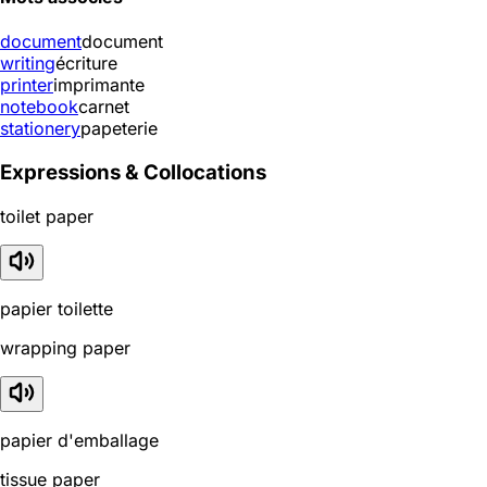
document
document
writing
écriture
printer
imprimante
notebook
carnet
stationery
papeterie
Expressions & Collocations
toilet paper
papier toilette
wrapping paper
papier d'emballage
tissue paper