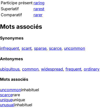
Participe présent
raring
Superlatif
rarest
Comparatif
rarer
Mots associés
Synonymes
infrequent
,
scant
,
sparse
,
scarce
,
uncommon
Antonymes
ubiquitous
,
common
,
widespread
,
frequent
,
ordinary
Mots associés
uncommon
inhabituel
scarce
rare
unique
unique
unusual
inhabituel