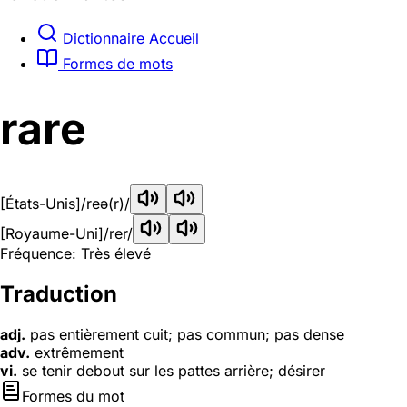
Dictionnaire Accueil
Formes de mots
rare
[États-Unis]
/reə(r)/
[Royaume-Uni]
/rer/
Fréquence: Très élevé
Traduction
adj.
pas entièrement cuit; pas commun; pas dense
adv.
extrêmement
vi.
se tenir debout sur les pattes arrière; désirer
Formes du mot