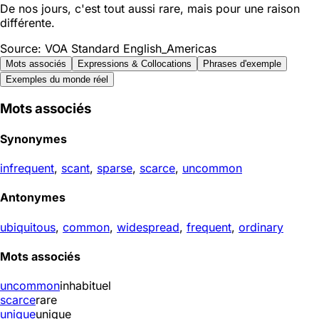
De nos jours, c'est tout aussi rare, mais pour une raison
différente.
Source: VOA Standard English_Americas
Mots associés
Expressions & Collocations
Phrases d'exemple
Exemples du monde réel
Mots associés
Synonymes
infrequent
,
scant
,
sparse
,
scarce
,
uncommon
Antonymes
ubiquitous
,
common
,
widespread
,
frequent
,
ordinary
Mots associés
uncommon
inhabituel
scarce
rare
unique
unique