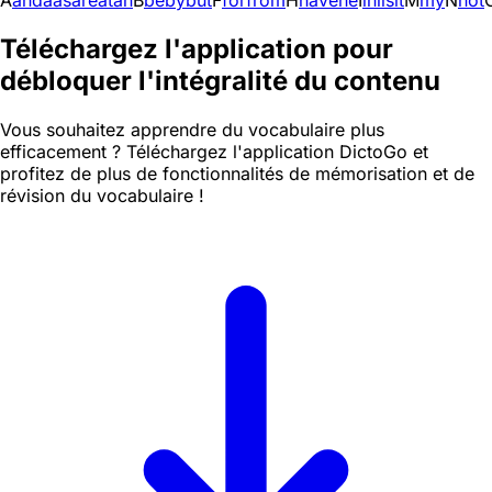
A
and
a
as
are
at
an
B
be
by
but
F
for
from
H
have
he
I
in
i
is
it
M
my
N
not
Téléchargez l'application pour
débloquer l'intégralité du contenu
Vous souhaitez apprendre du vocabulaire plus
efficacement ? Téléchargez l'application DictoGo et
profitez de plus de fonctionnalités de mémorisation et de
révision du vocabulaire !