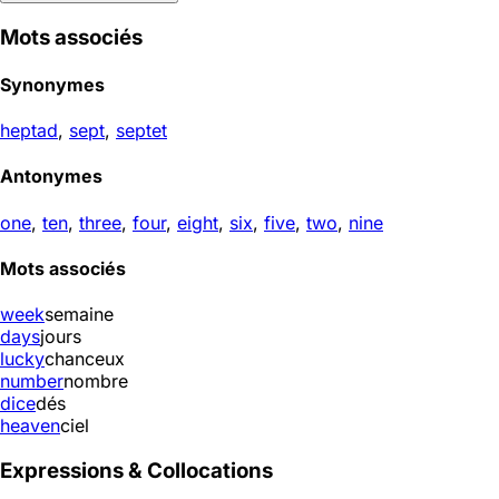
Mots associés
Synonymes
heptad
,
sept
,
septet
Antonymes
one
,
ten
,
three
,
four
,
eight
,
six
,
five
,
two
,
nine
Mots associés
week
semaine
days
jours
lucky
chanceux
number
nombre
dice
dés
heaven
ciel
Expressions & Collocations