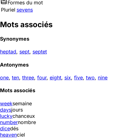
Formes du mot
Pluriel
sevens
Mots associés
Synonymes
heptad
,
sept
,
septet
Antonymes
one
,
ten
,
three
,
four
,
eight
,
six
,
five
,
two
,
nine
Mots associés
week
semaine
days
jours
lucky
chanceux
number
nombre
dice
dés
heaven
ciel