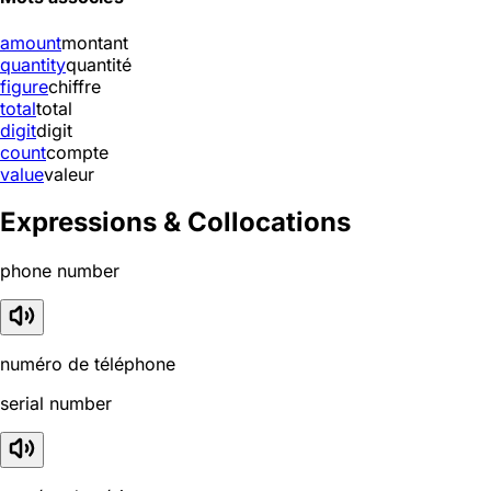
amount
montant
quantity
quantité
figure
chiffre
total
total
digit
digit
count
compte
value
valeur
Expressions & Collocations
phone number
numéro de téléphone
serial number