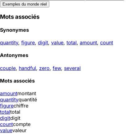
Exemples du monde réel
Mots associés
Synonymes
quantity
,
figure
,
digit
,
value
,
total
,
amount
,
count
Antonymes
couple
,
handful
,
zero
,
few
,
several
Mots associés
amount
montant
quantity
quantité
figure
chiffre
total
total
digit
digit
count
compte
value
valeur