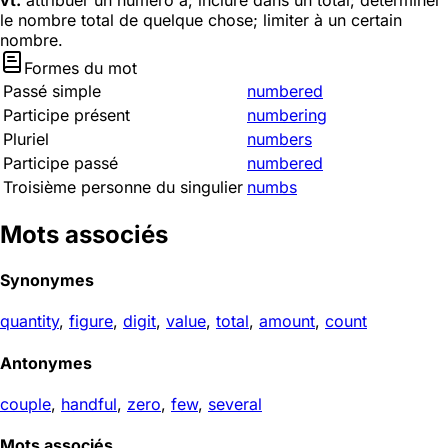
vt.
attribuer un numéro à; inclure dans un total; déterminer
le nombre total de quelque chose; limiter à un certain
nombre.
Formes du mot
Passé simple
numbered
Participe présent
numbering
Pluriel
numbers
Participe passé
numbered
Troisième personne du singulier
numbs
Mots associés
Synonymes
quantity
,
figure
,
digit
,
value
,
total
,
amount
,
count
Antonymes
couple
,
handful
,
zero
,
few
,
several
Mots associés