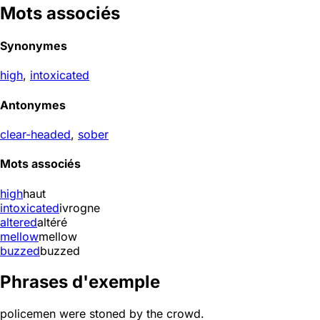
Mots associés
Synonymes
high
,
intoxicated
Antonymes
clear-headed
,
sober
Mots associés
high
haut
intoxicated
ivrogne
altered
altéré
mellow
mellow
buzzed
buzzed
Phrases d'exemple
policemen were stoned by the crowd.