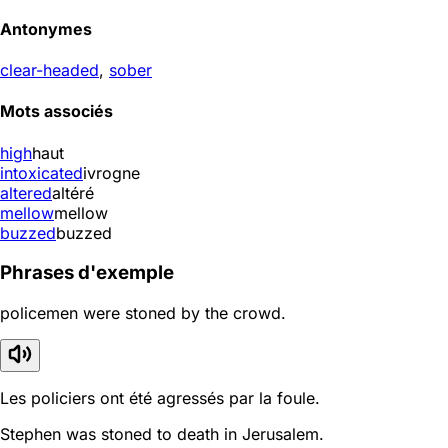
Antonymes
clear-headed
,
sober
Mots associés
high
haut
intoxicated
ivrogne
altered
altéré
mellow
mellow
buzzed
buzzed
Phrases d'exemple
policemen were stoned by the crowd.
Les policiers ont été agressés par la foule.
Stephen was stoned to death in Jerusalem.