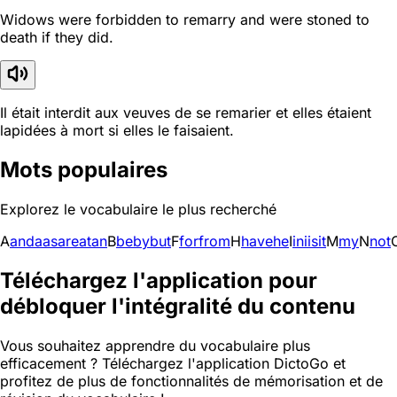
Widows were forbidden to remarry and were stoned to
death if they did.
Il était interdit aux veuves de se remarier et elles étaient
lapidées à mort si elles le faisaient.
Mots populaires
Explorez le vocabulaire le plus recherché
A
and
a
as
are
at
an
B
be
by
but
F
for
from
H
have
he
I
in
i
is
it
M
my
N
not
Téléchargez l'application pour
débloquer l'intégralité du contenu
Vous souhaitez apprendre du vocabulaire plus
efficacement ? Téléchargez l'application DictoGo et
profitez de plus de fonctionnalités de mémorisation et de