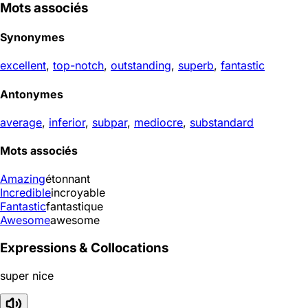
Mots associés
Synonymes
excellent
,
top-notch
,
outstanding
,
superb
,
fantastic
Antonymes
average
,
inferior
,
subpar
,
mediocre
,
substandard
Mots associés
Amazing
étonnant
Incredible
incroyable
Fantastic
fantastique
Awesome
awesome
Expressions & Collocations
super nice