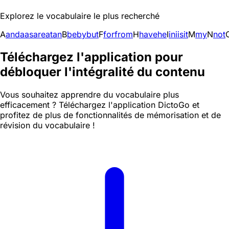
Explorez le vocabulaire le plus recherché
A
and
a
as
are
at
an
B
be
by
but
F
for
from
H
have
he
I
in
i
is
it
M
my
N
not
Téléchargez l'application pour
débloquer l'intégralité du contenu
Vous souhaitez apprendre du vocabulaire plus
efficacement ? Téléchargez l'application DictoGo et
profitez de plus de fonctionnalités de mémorisation et de
révision du vocabulaire !