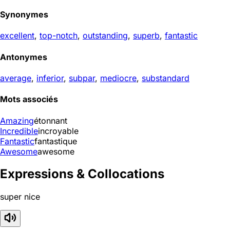
Synonymes
excellent
,
top-notch
,
outstanding
,
superb
,
fantastic
Antonymes
average
,
inferior
,
subpar
,
mediocre
,
substandard
Mots associés
Amazing
étonnant
Incredible
incroyable
Fantastic
fantastique
Awesome
awesome
Expressions & Collocations
super nice