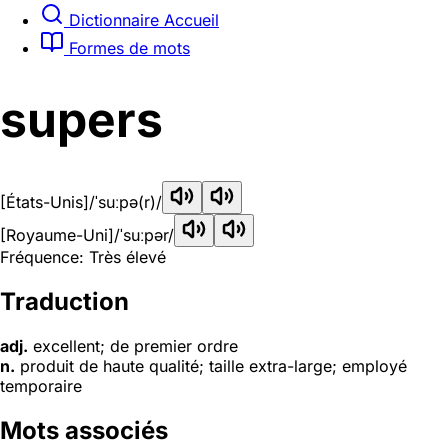
Dictionnaire Accueil
Formes de mots
supers
[États-Unis]
/ˈsuːpə(r)/
[Royaume-Uni]
/ˈsuːpər/
Fréquence: Très élevé
Traduction
adj.
excellent; de premier ordre
n.
produit de haute qualité; taille extra-large; employé
temporaire
Mots associés