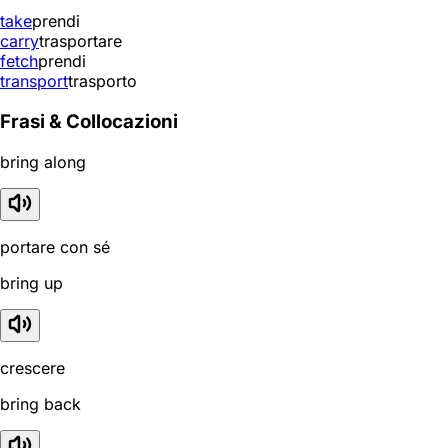
take
prendi
carry
trasportare
fetch
prendi
transport
trasporto
Frasi & Collocazioni
bring along
portare con sé
bring up
crescere
bring back