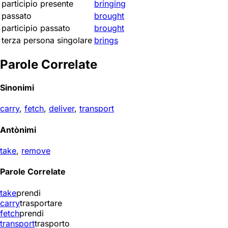
participio presente
bringing
passato
brought
participio passato
brought
terza persona singolare
brings
Parole Correlate
Sinonimi
carry
,
fetch
,
deliver
,
transport
Antònimi
take
,
remove
Parole Correlate
take
prendi
carry
trasportare
fetch
prendi
transport
trasporto