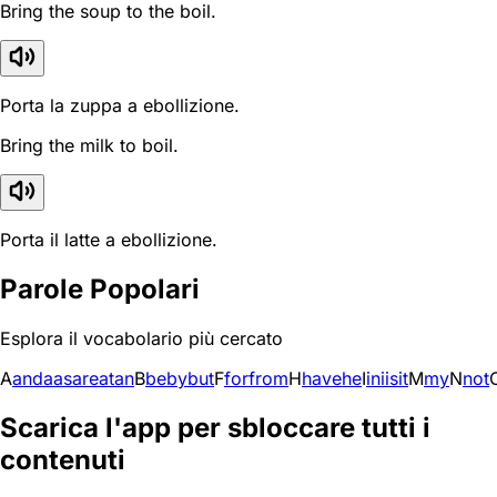
Bring the soup to the boil.
Porta la zuppa a ebollizione.
Bring the milk to boil.
Porta il latte a ebollizione.
Parole Popolari
Esplora il vocabolario più cercato
A
and
a
as
are
at
an
B
be
by
but
F
for
from
H
have
he
I
in
i
is
it
M
my
N
not
Scarica l'app per sbloccare tutti i
contenuti