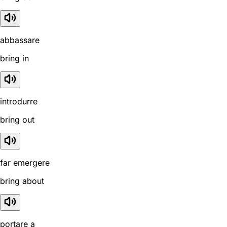
abbassare
bring in
introdurre
bring out
far emergere
bring about
portare a