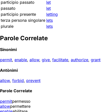
participio passato
let
passato
let
participio presente
letting
terza persona singolare
lets
plurale
lets
Parole Correlate
Sinonimi
permit
,
enable
,
allow
,
give
,
facilitate
,
authorize
,
grant
Antònimi
allow
,
forbid
,
prevent
Parole Correlate
permit
permesso
allow
permettere
enable
abilitare