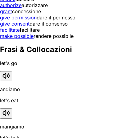
authorize
autorizzare
grant
concessione
give permission
dare il permesso
give consent
dare il consenso
facilitate
facilitare
make possible
rendere possibile
Frasi & Collocazioni
let's go
andiamo
let's eat
mangiamo
let's talk