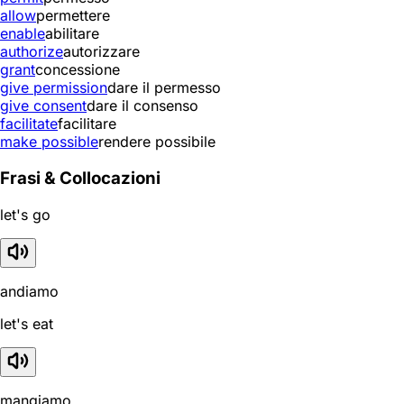
allow
permettere
enable
abilitare
authorize
autorizzare
grant
concessione
give permission
dare il permesso
give consent
dare il consenso
facilitate
facilitare
make possible
rendere possibile
Frasi & Collocazioni
let's go
andiamo
let's eat
mangiamo