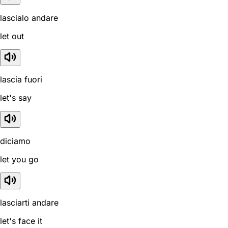
lascialo andare
let out
lascia fuori
let's say
diciamo
let you go
lasciarti andare
let's face it