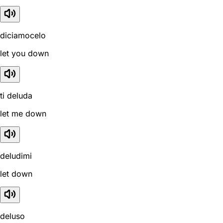
diciamocelo
let you down
ti deluda
let me down
deludimi
let down
deluso