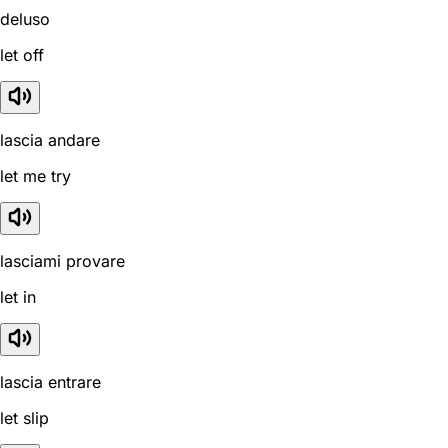
deluso
let off
lascia andare
let me try
lasciami provare
let in
lascia entrare
let slip