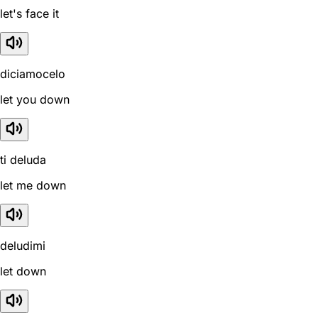
let's face it
diciamocelo
let you down
ti deluda
let me down
deludimi
let down