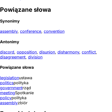
Powiązane słowa
Synonimy
assembly
,
conference
,
convention
Antonimy
discord
,
opposition
,
disunion
,
disharmony
,
conflict
,
disagreement
,
division
Powiązane słowa
legislation
ustawa
politics
polityka
government
rząd
meeting
Spotkanie
policy
polityka
assembly
zbiór