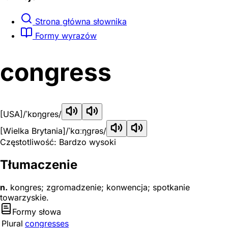
Strona główna słownika
Formy wyrazów
congress
[USA]
/ˈkɒŋɡres/
[Wielka Brytania]
/ˈkɑːŋɡrəs/
Częstotliwość: Bardzo wysoki
Tłumaczenie
n.
kongres; zgromadzenie; konwencja; spotkanie
towarzyskie.
Formy słowa
Plural
congresses