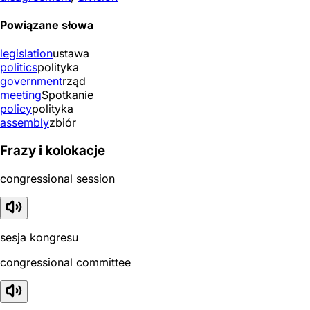
Powiązane słowa
legislation
ustawa
politics
polityka
government
rząd
meeting
Spotkanie
policy
polityka
assembly
zbiór
Frazy i kolokacje
congressional session
sesja kongresu
congressional committee