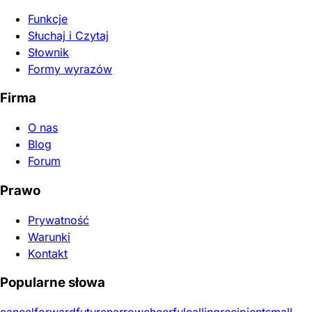
Funkcje
Słuchaj i Czytaj
Słownik
Formy wyrazów
Firma
O nas
Blog
Forum
Prawo
Prywatność
Warunki
Kontakt
Popularne słowa
cancel
forward
future
narrow
cheerful
calling
recipient
small