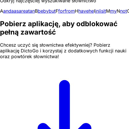
Odkryj najczęściej wyszukiwane słownictwo
A
and
a
as
are
at
an
B
be
by
but
F
for
from
H
have
he
I
in
i
is
it
M
my
N
not
Pobierz aplikację, aby odblokować
pełną zawartość
Chcesz uczyć się słownictwa efektywniej? Pobierz
aplikację DictoGo i korzystaj z dodatkowych funkcji nauki
oraz powtórek słownictwa!