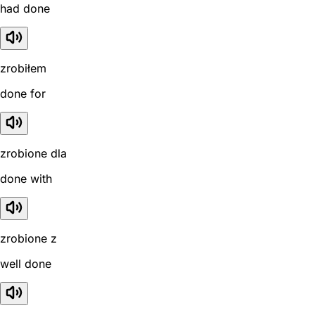
had done
zrobiłem
done for
zrobione dla
done with
zrobione z
well done