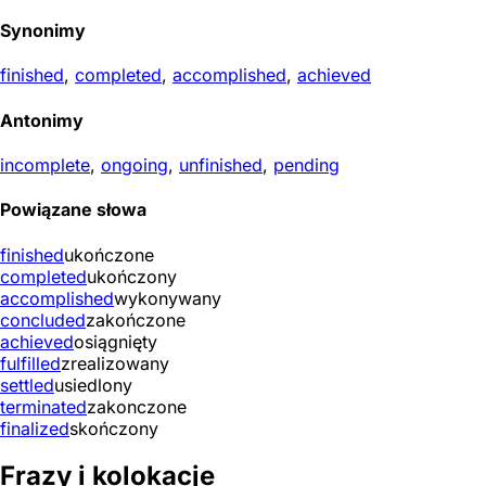
Synonimy
finished
,
completed
,
accomplished
,
achieved
Antonimy
incomplete
,
ongoing
,
unfinished
,
pending
Powiązane słowa
finished
ukończone
completed
ukończony
accomplished
wykonywany
concluded
zakończone
achieved
osiągnięty
fulfilled
zrealizowany
settled
usiedlony
terminated
zakonczone
finalized
skończony
Frazy i kolokacje