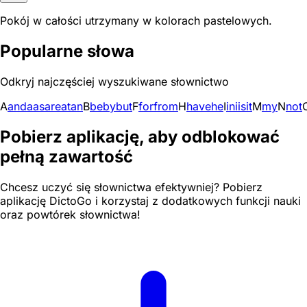
Pokój w całości utrzymany w kolorach pastelowych.
Popularne słowa
Odkryj najczęściej wyszukiwane słownictwo
A
and
a
as
are
at
an
B
be
by
but
F
for
from
H
have
he
I
in
i
is
it
M
my
N
not
Pobierz aplikację, aby odblokować
pełną zawartość
Chcesz uczyć się słownictwa efektywniej? Pobierz
aplikację DictoGo i korzystaj z dodatkowych funkcji nauki
oraz powtórek słownictwa!