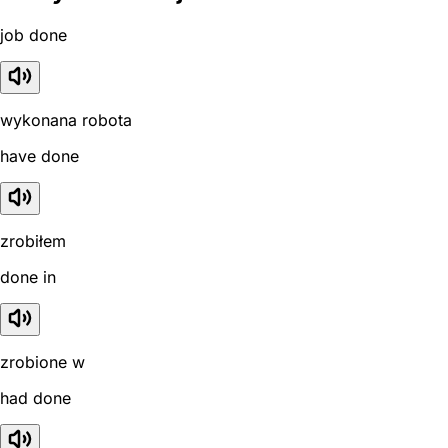
job done
wykonana robota
have done
zrobiłem
done in
zrobione w
had done