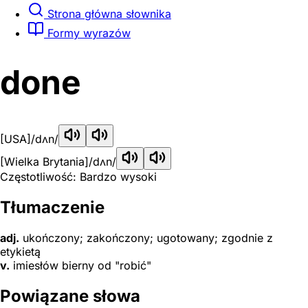
Strona główna słownika
Formy wyrazów
done
[USA]
/dʌn/
[Wielka Brytania]
/dʌn/
Częstotliwość: Bardzo wysoki
Tłumaczenie
adj.
ukończony; zakończony; ugotowany; zgodnie z
etykietą
v.
imiesłów bierny od "robić"
Powiązane słowa