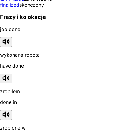
finalized
skończony
Frazy i kolokacje
job done
wykonana robota
have done
zrobiłem
done in
zrobione w