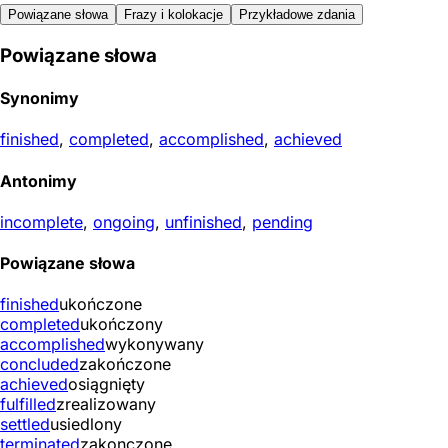
Powiązane słowa
Frazy i kolokacje
Przykładowe zdania
Powiązane słowa
Synonimy
finished
,
completed
,
accomplished
,
achieved
Antonimy
incomplete
,
ongoing
,
unfinished
,
pending
Powiązane słowa
finished
ukończone
completed
ukończony
accomplished
wykonywany
concluded
zakończone
achieved
osiągnięty
fulfilled
zrealizowany
settled
usiedlony
terminated
zakonczone