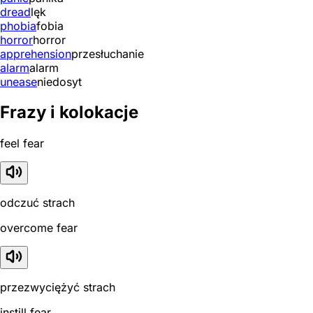
dread
lęk
phobia
fobia
horror
horror
apprehension
przesłuchanie
alarm
alarm
unease
niedosyt
Frazy i kolokacje
feel fear
odczuć strach
overcome fear
przezwyciężyć strach
instill fear