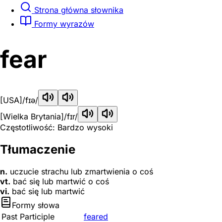
Strona główna słownika
Formy wyrazów
fear
[USA]
/fɪə/
[Wielka Brytania]
/fɪr/
Częstotliwość: Bardzo wysoki
Tłumaczenie
n.
uczucie strachu lub zmartwienia o coś
vt.
bać się lub martwić o coś
vi.
bać się lub martwić
Formy słowa
Past Participle
feared