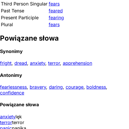
Third Person Singular
fears
Past Tense
feared
Present Participle
fearing
Plural
fears
Powiązane słowa
Synonimy
fright
,
dread
,
anxiety
,
terror
,
apprehension
Antonimy
fearlessness
,
bravery
,
daring
,
courage
,
boldness
,
confidence
Powiązane słowa
anxiety
lęk
terror
terror
panic
panika