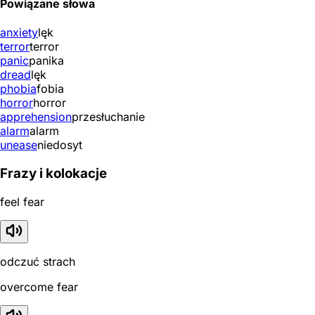
Powiązane słowa
anxiety
lęk
terror
terror
panic
panika
dread
lęk
phobia
fobia
horror
horror
apprehension
przesłuchanie
alarm
alarm
unease
niedosyt
Frazy i kolokacje
feel fear
odczuć strach
overcome fear