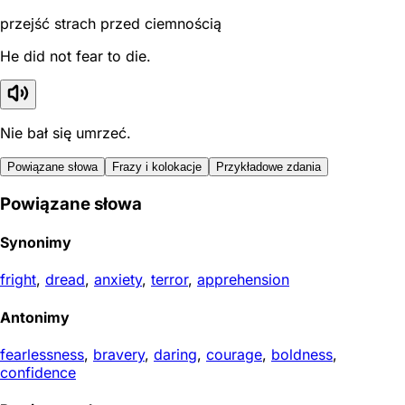
przejść strach przed ciemnością
He did not fear to die.
Nie bał się umrzeć.
Powiązane słowa
Frazy i kolokacje
Przykładowe zdania
Powiązane słowa
Synonimy
fright
,
dread
,
anxiety
,
terror
,
apprehension
Antonimy
fearlessness
,
bravery
,
daring
,
courage
,
boldness
,
confidence