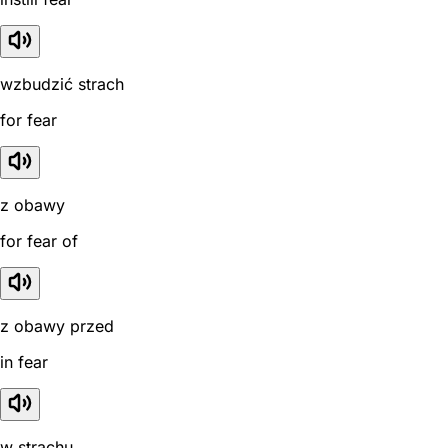
wzbudzić strach
for fear
z obawy
for fear of
z obawy przed
in fear
w strachu