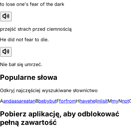
to lose one's fear of the dark
przejść strach przed ciemnością
He did not fear to die.
Nie bał się umrzeć.
Popularne słowa
Odkryj najczęściej wyszukiwane słownictwo
A
and
a
as
are
at
an
B
be
by
but
F
for
from
H
have
he
I
in
i
is
it
M
my
N
not
Pobierz aplikację, aby odblokować
pełną zawartość