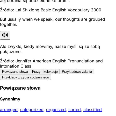
Jej ubrania są podzielone kolorami.
Źródło: Lai Shixiong Basic English Vocabulary 2000
But usually when we speak, our thoughts are grouped
together.
Ale zwykle, kiedy mówimy, nasze myśli są ze sobą
połączone.
Źródło: Jennifer American English Pronunciation and
Intonation Class
Powiązane słowa
Frazy i kolokacje
Przykładowe zdania
Przykłady z życia codziennego
Powiązane słowa
Synonimy
arranged
,
categorized
,
organized
,
sorted
,
classified