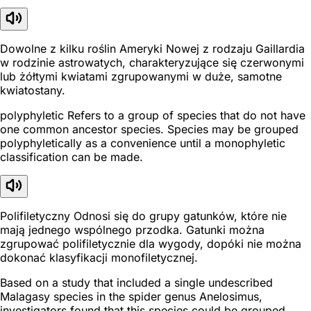
Dowolne z kilku roślin Ameryki Nowej z rodzaju Gaillardia
w rodzinie astrowatych, charakteryzujące się czerwonymi
lub żółtymi kwiatami zgrupowanymi w duże, samotne
kwiatostany.
polyphyletic Refers to a group of species that do not have
one common ancestor species. Species may be grouped
polyphyletically as a convenience until a monophyletic
classification can be made.
Polifiletyczny Odnosi się do grupy gatunków, które nie
mają jednego wspólnego przodka. Gatunki można
zgrupować polifiletycznie dla wygody, dopóki nie można
dokonać klasyfikacji monofiletycznej.
Based on a study that included a single undescribed
Malagasy species in the spider genus Anelosimus,
investigators found that this species could be grouped