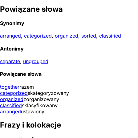
Powiązane słowa
Synonimy
arranged
,
categorized
,
organized
,
sorted
,
classified
Antonimy
separate
,
ungrouped
Powiązane słowa
together
razem
categorized
skategoryzowany
organized
zorganizowany
classified
sklasyfikowany
arranged
ustawiony
Frazy i kolokacje