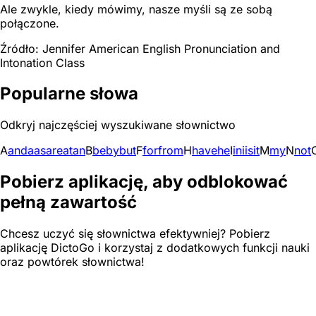
Ale zwykle, kiedy mówimy, nasze myśli są ze sobą
połączone.
Źródło: Jennifer American English Pronunciation and
Intonation Class
Popularne słowa
Odkryj najczęściej wyszukiwane słownictwo
A
and
a
as
are
at
an
B
be
by
but
F
for
from
H
have
he
I
in
i
is
it
M
my
N
not
Pobierz aplikację, aby odblokować
pełną zawartość
Chcesz uczyć się słownictwa efektywniej? Pobierz
aplikację DictoGo i korzystaj z dodatkowych funkcji nauki
oraz powtórek słownictwa!