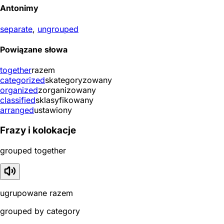
Antonimy
separate
,
ungrouped
Powiązane słowa
together
razem
categorized
skategoryzowany
organized
zorganizowany
classified
sklasyfikowany
arranged
ustawiony
Frazy i kolokacje
grouped together
ugrupowane razem
grouped by category