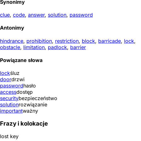
Synonimy
clue
,
code
,
answer
,
solution
,
password
Antonimy
hindrance
,
prohibition
,
restriction
,
block
,
barricade
,
lock
,
obstacle
,
limitation
,
padlock
,
barrier
Powiązane słowa
lock
śluz
door
drzwi
password
hasło
access
dostęp
security
bezpieczeństwo
solution
rozwiązanie
important
ważny
Frazy i kolokacje
lost key