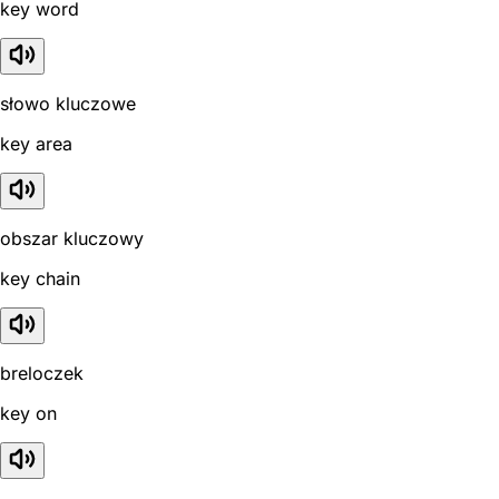
key word
słowo kluczowe
key area
obszar kluczowy
key chain
breloczek
key on