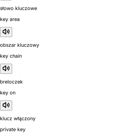
słowo kluczowe
key area
obszar kluczowy
key chain
breloczek
key on
klucz włączony
private key