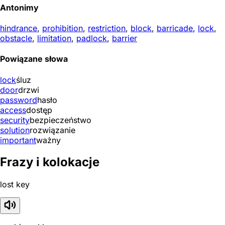
Antonimy
hindrance
,
prohibition
,
restriction
,
block
,
barricade
,
lock
,
obstacle
,
limitation
,
padlock
,
barrier
Powiązane słowa
lock
śluz
door
drzwi
password
hasło
access
dostęp
security
bezpieczeństwo
solution
rozwiązanie
important
ważny
Frazy i kolokacje
lost key