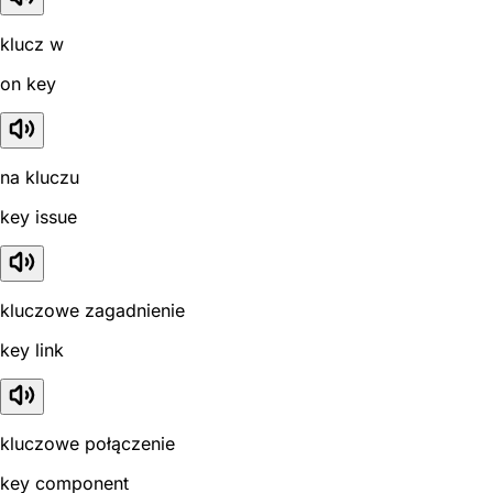
klucz w
on key
na kluczu
key issue
kluczowe zagadnienie
key link
kluczowe połączenie
key component