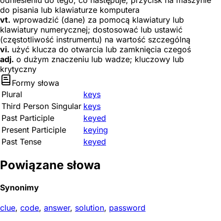
odniesieniu do tego, co następuje; przycisk na maszynie
do pisania lub klawiaturze komputera
vt.
wprowadzić (dane) za pomocą klawiatury lub
klawiatury numerycznej; dostosować lub ustawić
(częstotliwość instrumentu) na wartość szczególną
vi.
użyć klucza do otwarcia lub zamknięcia czegoś
adj.
o dużym znaczeniu lub wadze; kluczowy lub
krytyczny
Formy słowa
Plural
keys
Third Person Singular
keys
Past Participle
keyed
Present Participle
keying
Past Tense
keyed
Powiązane słowa
Synonimy
clue
,
code
,
answer
,
solution
,
password