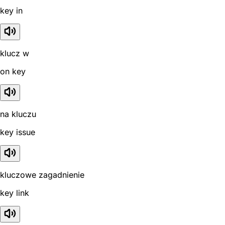
key in
klucz w
on key
na kluczu
key issue
kluczowe zagadnienie
key link