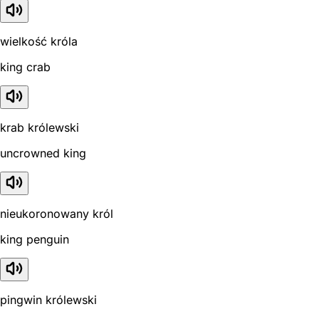
wielkość króla
king crab
krab królewski
uncrowned king
nieukoronowany król
king penguin
pingwin królewski