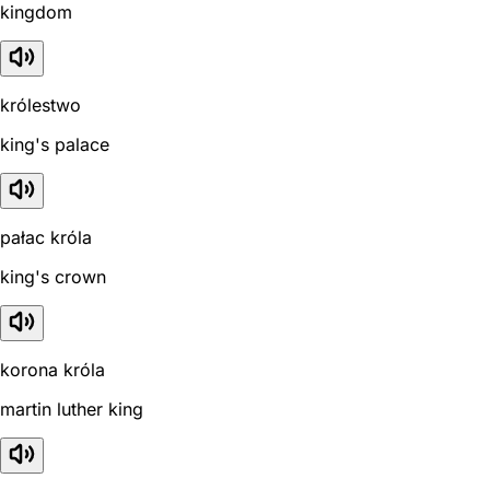
kingdom
królestwo
king's palace
pałac króla
king's crown
korona króla
martin luther king