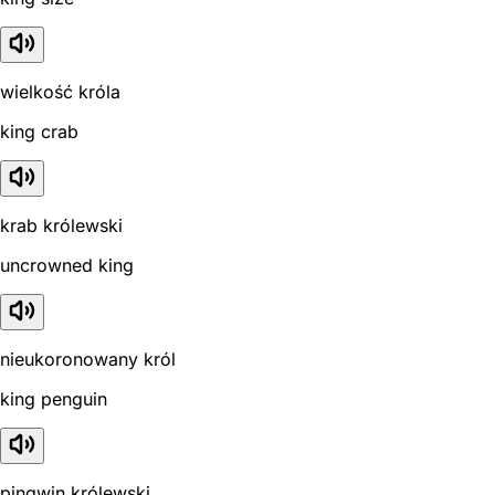
wielkość króla
king crab
krab królewski
uncrowned king
nieukoronowany król
king penguin
pingwin królewski