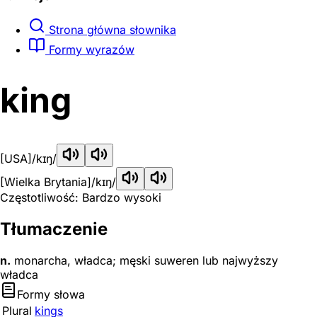
Strona główna słownika
Formy wyrazów
king
[USA]
/kɪŋ/
[Wielka Brytania]
/kɪŋ/
Częstotliwość: Bardzo wysoki
Tłumaczenie
n.
monarcha, władca; męski suweren lub najwyższy
władca
Formy słowa
Plural
kings