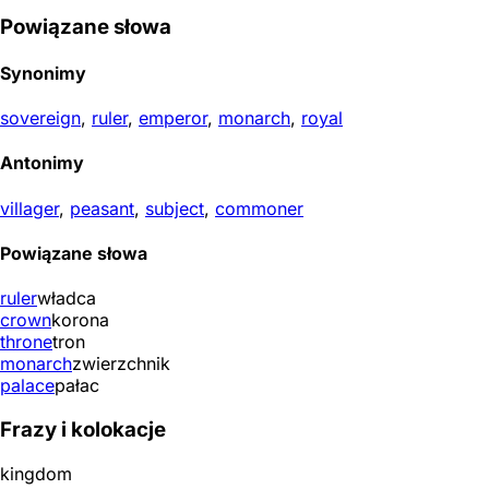
Powiązane słowa
Synonimy
sovereign
,
ruler
,
emperor
,
monarch
,
royal
Antonimy
villager
,
peasant
,
subject
,
commoner
Powiązane słowa
ruler
władca
crown
korona
throne
tron
monarch
zwierzchnik
palace
pałac
Frazy i kolokacje
kingdom