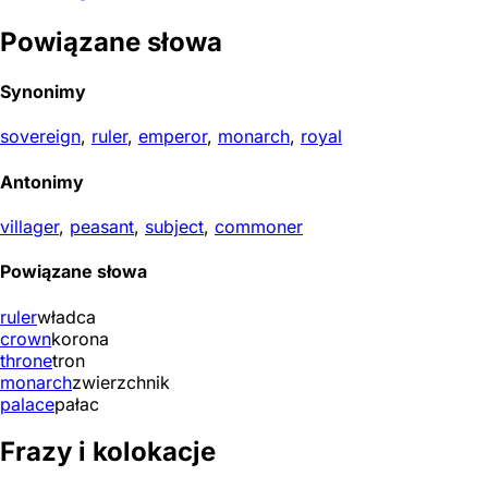
Powiązane słowa
Synonimy
sovereign
,
ruler
,
emperor
,
monarch
,
royal
Antonimy
villager
,
peasant
,
subject
,
commoner
Powiązane słowa
ruler
władca
crown
korona
throne
tron
monarch
zwierzchnik
palace
pałac
Frazy i kolokacje