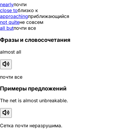
nearly
почти
close to
близко к
approaching
приближающийся
not quite
не совсем
all but
почти все
Фразы и словосочетания
almost all
почти все
Примеры предложений
The net is almost unbreakable.
Сетка почти неразрушима.