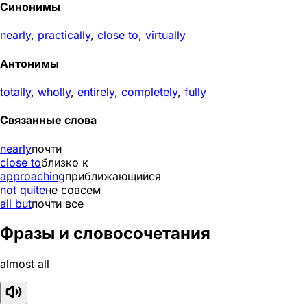
Синонимы
nearly
,
practically
,
close to
,
virtually
Антонимы
totally
,
wholly
,
entirely
,
completely
,
fully
Связанные слова
nearly
почти
close to
близко к
approaching
приближающийся
not quite
не совсем
all but
почти все
Фразы и словосочетания
almost all