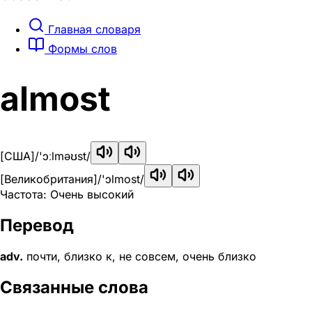
Главная словаря
Формы слов
almost
[США]
/'ɔːlməʊst/
[Великобритания]
/'ɔlmost/
Частота: Очень высокий
Перевод
adv.
почти, близко к, не совсем, очень близко
Связанные слова