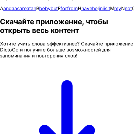
A
and
a
as
are
at
an
B
be
by
but
F
for
from
H
have
he
I
in
i
is
it
M
my
N
not
Скачайте приложение, чтобы
открыть весь контент
Хотите учить слова эффективнее? Скачайте приложение
DictoGo и получите больше возможностей для
запоминания и повторения слов!