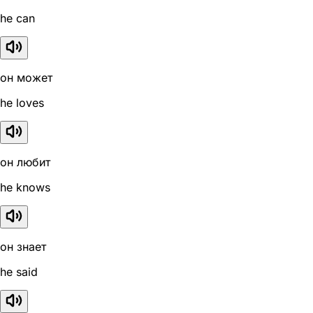
he can
он может
he loves
он любит
he knows
он знает
he said