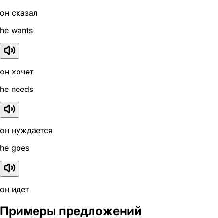
он сказал
he wants
он хочет
he needs
он нуждается
he goes
он идет
Примеры предложений