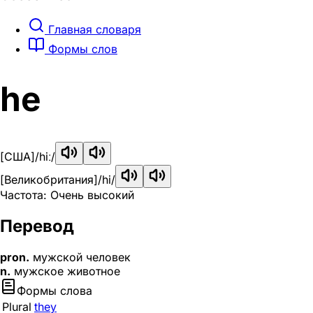
Главная словаря
Формы слов
he
[США]
/hiː/
[Великобритания]
/hi/
Частота: Очень высокий
Перевод
pron.
мужской человек
n.
мужское животное
Формы слова
Plural
they