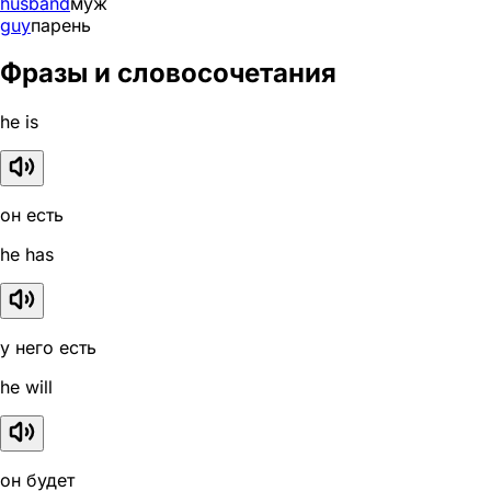
husband
муж
guy
парень
Фразы и словосочетания
he is
он есть
he has
у него есть
he will
он будет