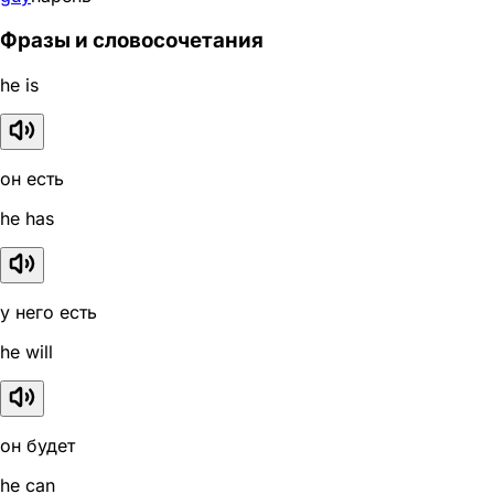
Фразы и словосочетания
he is
он есть
he has
у него есть
he will
он будет
he can