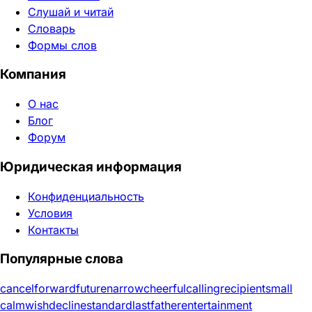
Слушай и читай
Словарь
Формы слов
Компания
О нас
Блог
Форум
Юридическая информация
Конфиденциальность
Условия
Контакты
Популярные слова
cancel
forward
future
narrow
cheerful
calling
recipient
small
calm
wish
decline
standard
last
father
entertainment