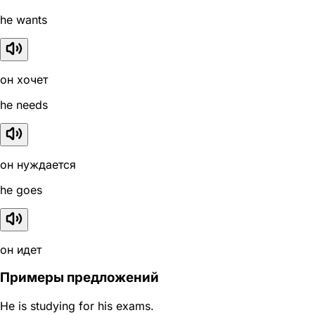
he wants
он хочет
he needs
он нуждается
he goes
он идет
Примеры предложений
He is studying for his exams.