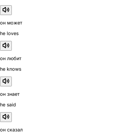
он может
he loves
он любит
he knows
он знает
he said
он сказал