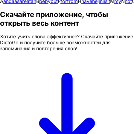
A
and
a
as
are
at
an
B
be
by
but
F
for
from
H
have
he
I
in
i
is
it
M
my
N
not
Скачайте приложение, чтобы
открыть весь контент
Хотите учить слова эффективнее? Скачайте приложение
DictoGo и получите больше возможностей для
запоминания и повторения слов!