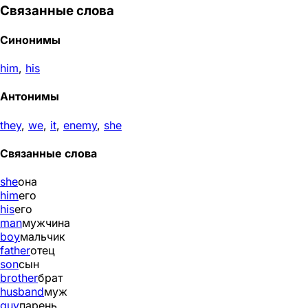
Связанные слова
Синонимы
him
,
his
Антонимы
they
,
we
,
it
,
enemy
,
she
Связанные слова
she
она
him
его
his
его
man
мужчина
boy
мальчик
father
отец
son
сын
brother
брат
husband
муж
guy
парень