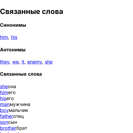
Связанные слова
Синонимы
him
,
his
Антонимы
they
,
we
,
it
,
enemy
,
she
Связанные слова
she
она
him
его
his
его
man
мужчина
boy
мальчик
father
отец
son
сын
brother
брат