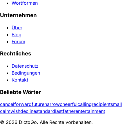
Wortformen
Unternehmen
Über
Blog
Forum
Rechtliches
Datenschutz
Bedingungen
Kontakt
Beliebte Wörter
cancel
forward
future
narrow
cheerful
calling
recipient
small
calm
wish
decline
standard
last
father
entertainment
© 2026 DictoGo. Alle Rechte vorbehalten.