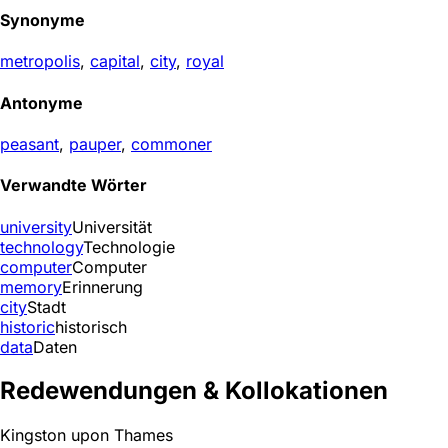
Synonyme
metropolis
,
capital
,
city
,
royal
Antonyme
peasant
,
pauper
,
commoner
Verwandte Wörter
university
Universität
technology
Technologie
computer
Computer
memory
Erinnerung
city
Stadt
historic
historisch
data
Daten
Redewendungen & Kollokationen
Kingston upon Thames