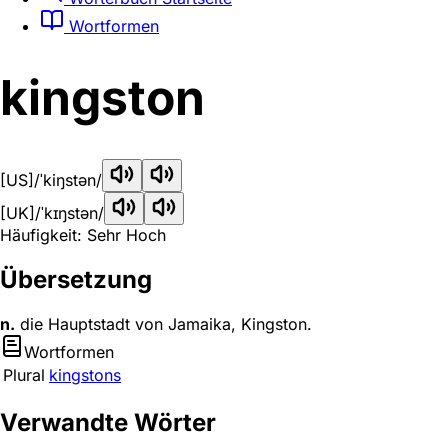
Wortformen
kingston
[US]
/ˈkiŋstən/
[UK]
/ˈkɪŋstən/
Häufigkeit: Sehr Hoch
Übersetzung
n.
die Hauptstadt von Jamaika, Kingston.
Wortformen
Plural
kingstons
Verwandte Wörter