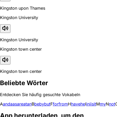
Kingston upon Thames
Kingston University
Kingston University
Kingston town center
Kingston town center
Beliebte Wörter
Entdecken Sie häufig gesuchte Vokabeln
A
and
a
as
are
at
an
B
be
by
but
F
for
from
H
have
he
I
in
i
is
it
M
my
N
not
App herunterladen, um den