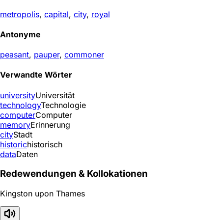
metropolis
,
capital
,
city
,
royal
Antonyme
peasant
,
pauper
,
commoner
Verwandte Wörter
university
Universität
technology
Technologie
computer
Computer
memory
Erinnerung
city
Stadt
historic
historisch
data
Daten
Redewendungen & Kollokationen
Kingston upon Thames