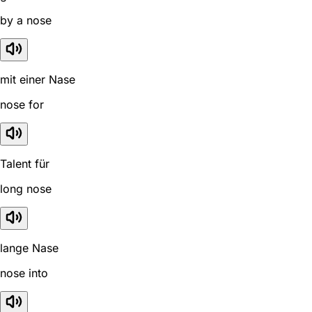
by a nose
mit einer Nase
nose for
Talent für
long nose
lange Nase
nose into