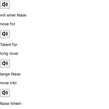
mit einer Nase
nose for
Talent für
long nose
lange Nase
nose into
Nase hinein