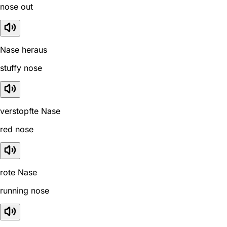
nose out
Nase heraus
stuffy nose
verstopfte Nase
red nose
rote Nase
running nose