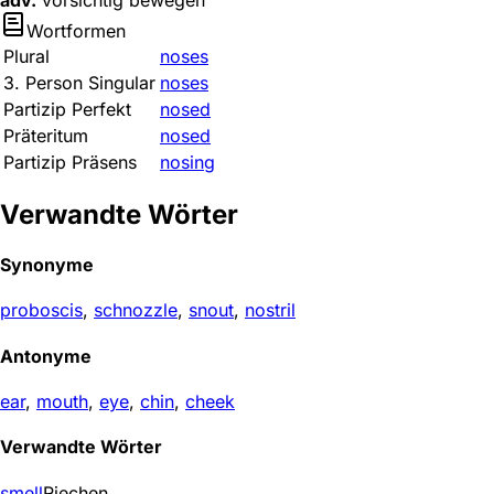
adv.
vorsichtig bewegen
Wortformen
Plural
noses
3. Person Singular
noses
Partizip Perfekt
nosed
Präteritum
nosed
Partizip Präsens
nosing
Verwandte Wörter
Synonyme
proboscis
,
schnozzle
,
snout
,
nostril
Antonyme
ear
,
mouth
,
eye
,
chin
,
cheek
Verwandte Wörter
smell
Riechen