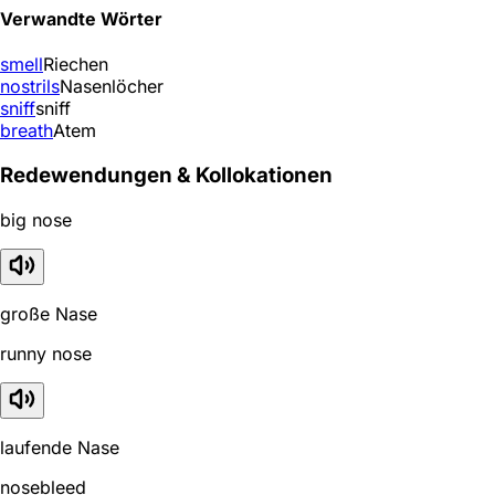
Verwandte Wörter
smell
Riechen
nostrils
Nasenlöcher
sniff
sniff
breath
Atem
Redewendungen & Kollokationen
big nose
große Nase
runny nose
laufende Nase
nosebleed