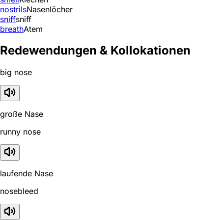
nostrils
Nasenlöcher
sniff
sniff
breath
Atem
Redewendungen & Kollokationen
big nose
große Nase
runny nose
laufende Nase
nosebleed