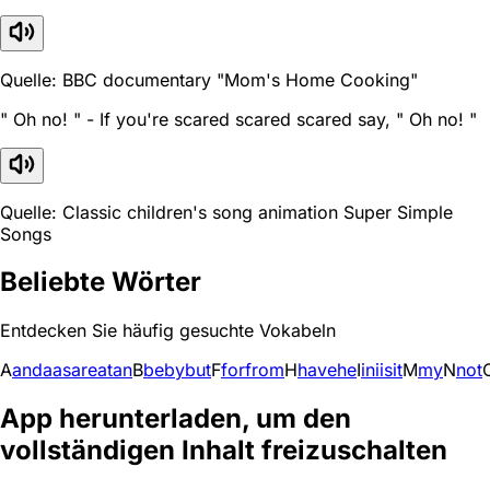
Quelle: BBC documentary "Mom's Home Cooking"
" Oh no! " - If you're scared scared scared say, " Oh no! "
Quelle: Classic children's song animation Super Simple
Songs
Beliebte Wörter
Entdecken Sie häufig gesuchte Vokabeln
A
and
a
as
are
at
an
B
be
by
but
F
for
from
H
have
he
I
in
i
is
it
M
my
N
not
App herunterladen, um den
vollständigen Inhalt freizuschalten