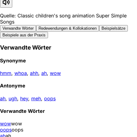
Quelle: Classic children's song animation Super Simple
Songs
Verwandte Wörter
Redewendungen & Kollokationen
Beispielsätze
Beispiele aus der Praxis
Verwandte Wörter
Synonyme
hmm
,
whoa
,
ahh
,
ah
,
wow
Antonyme
ah
,
ugh
,
hey
,
meh
,
oops
Verwandte Wörter
wow
wow
oops
oops
ah
ah