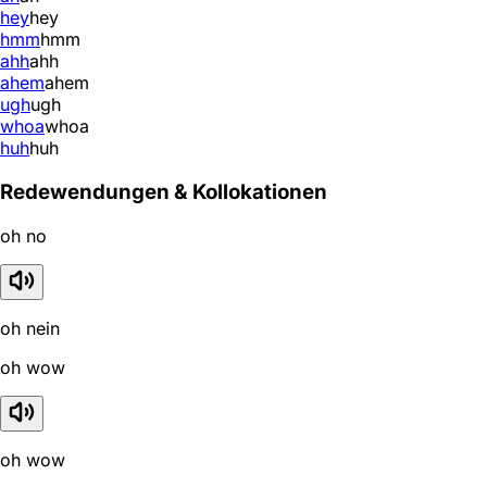
hey
hey
hmm
hmm
ahh
ahh
ahem
ahem
ugh
ugh
whoa
whoa
huh
huh
Redewendungen & Kollokationen
oh no
oh nein
oh wow
oh wow