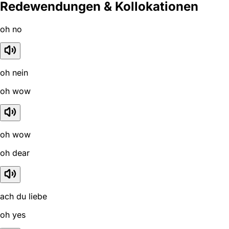
Redewendungen & Kollokationen
oh no
oh nein
oh wow
oh wow
oh dear
ach du liebe
oh yes