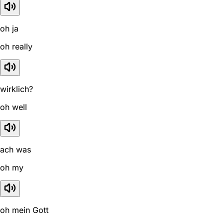
oh ja
oh really
wirklich?
oh well
ach was
oh my
oh mein Gott