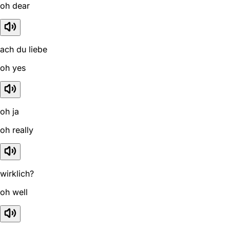
oh dear
ach du liebe
oh yes
oh ja
oh really
wirklich?
oh well