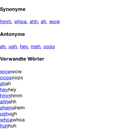
Synonyme
hmm
,
whoa
,
ahh
,
ah
,
wow
Antonyme
ah
,
ugh
,
hey
,
meh
,
oops
Verwandte Wörter
wow
wow
oops
oops
ah
ah
hey
hey
hmm
hmm
ahh
ahh
ahem
ahem
ugh
ugh
whoa
whoa
huh
huh