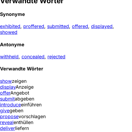
Verwandte Wörter
Synonyme
exhibited
,
proffered
,
submitted
,
offered
,
displayed
,
showed
Antonyme
withheld
,
concealed
,
rejected
Verwandte Wörter
show
zeigen
display
Anzeige
offer
Angebot
submit
abgeben
introduce
einführen
give
geben
propose
vorschlagen
reveal
enthüllen
deliver
liefern