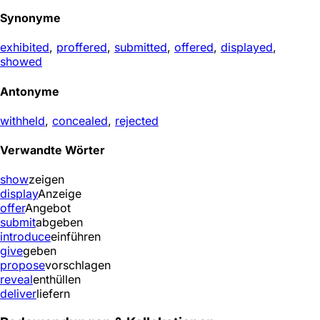
Synonyme
exhibited
,
proffered
,
submitted
,
offered
,
displayed
,
showed
Antonyme
withheld
,
concealed
,
rejected
Verwandte Wörter
show
zeigen
display
Anzeige
offer
Angebot
submit
abgeben
introduce
einführen
give
geben
propose
vorschlagen
reveal
enthüllen
deliver
liefern