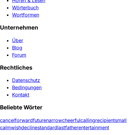
Hören & Lesen
Wörterbuch
Wortformen
Unternehmen
Über
Blog
Forum
Rechtliches
Datenschutz
Bedingungen
Kontakt
Beliebte Wörter
cancel
forward
future
narrow
cheerful
calling
recipient
small
calm
wish
decline
standard
last
father
entertainment