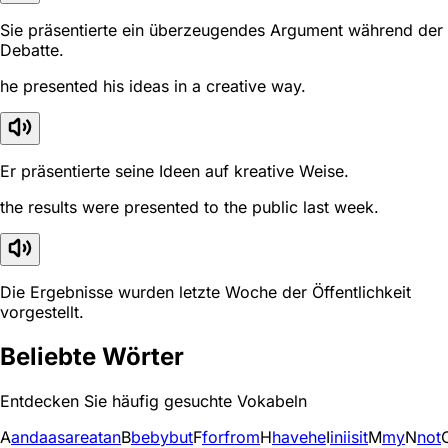
Sie präsentierte ein überzeugendes Argument während der
Debatte.
he presented his ideas in a creative way.
Er präsentierte seine Ideen auf kreative Weise.
the results were presented to the public last week.
Die Ergebnisse wurden letzte Woche der Öffentlichkeit
vorgestellt.
Beliebte Wörter
Entdecken Sie häufig gesuchte Vokabeln
A
and
a
as
are
at
an
B
be
by
but
F
for
from
H
have
he
I
in
i
is
it
M
my
N
not