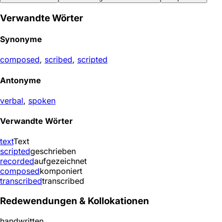
Verwandte Wörter
Synonyme
composed
,
scribed
,
scripted
Antonyme
verbal
,
spoken
Verwandte Wörter
text
Text
scripted
geschrieben
recorded
aufgezeichnet
composed
komponiert
transcribed
transcribed
Redewendungen & Kollokationen
handwritten