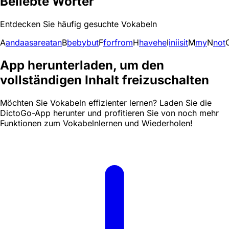
Beliebte Wörter
Entdecken Sie häufig gesuchte Vokabeln
A
and
a
as
are
at
an
B
be
by
but
F
for
from
H
have
he
I
in
i
is
it
M
my
N
not
App herunterladen, um den
vollständigen Inhalt freizuschalten
Möchten Sie Vokabeln effizienter lernen? Laden Sie die
DictoGo-App herunter und profitieren Sie von noch mehr
Funktionen zum Vokabelnlernen und Wiederholen!