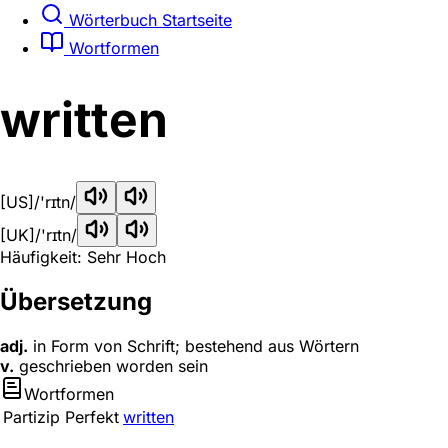
Wörterbuch Startseite
Wortformen
written
[US]
/'rɪtn/
[UK]
/'rɪtn/
Häufigkeit: Sehr Hoch
Übersetzung
adj.
in Form von Schrift; bestehend aus Wörtern
v.
geschrieben worden sein
Wortformen
Partizip Perfekt
written