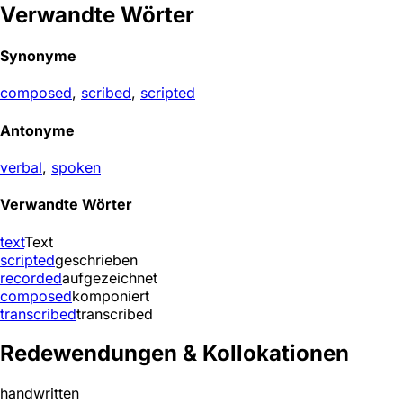
Verwandte Wörter
Synonyme
composed
,
scribed
,
scripted
Antonyme
verbal
,
spoken
Verwandte Wörter
text
Text
scripted
geschrieben
recorded
aufgezeichnet
composed
komponiert
transcribed
transcribed
Redewendungen & Kollokationen
handwritten