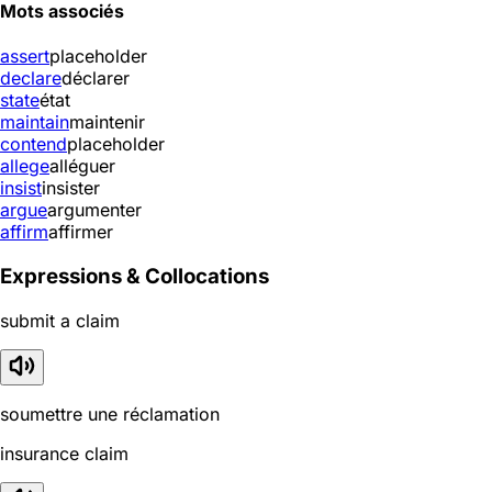
Mots associés
assert
placeholder
declare
déclarer
state
état
maintain
maintenir
contend
placeholder
allege
alléguer
insist
insister
argue
argumenter
affirm
affirmer
Expressions & Collocations
submit a claim
soumettre une réclamation
insurance claim