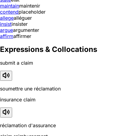
maintain
maintenir
contend
placeholder
allege
alléguer
insist
insister
argue
argumenter
affirm
affirmer
Expressions & Collocations
submit a claim
soumettre une réclamation
insurance claim
réclamation d'assurance