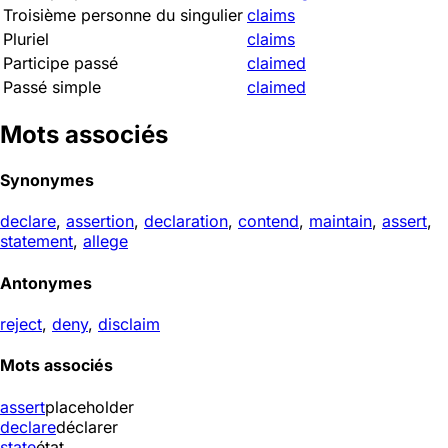
Troisième personne du singulier
claims
Pluriel
claims
Participe passé
claimed
Passé simple
claimed
Mots associés
Synonymes
declare
,
assertion
,
declaration
,
contend
,
maintain
,
assert
,
statement
,
allege
Antonymes
reject
,
deny
,
disclaim
Mots associés
assert
placeholder
declare
déclarer
state
état