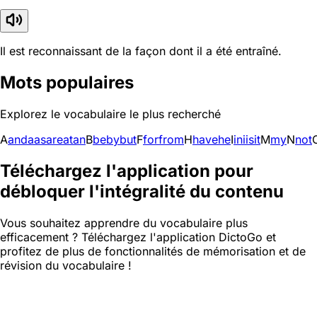
Il est reconnaissant de la façon dont il a été entraîné.
Mots populaires
Explorez le vocabulaire le plus recherché
A
and
a
as
are
at
an
B
be
by
but
F
for
from
H
have
he
I
in
i
is
it
M
my
N
not
Téléchargez l'application pour
débloquer l'intégralité du contenu
Vous souhaitez apprendre du vocabulaire plus
efficacement ? Téléchargez l'application DictoGo et
profitez de plus de fonctionnalités de mémorisation et de
révision du vocabulaire !