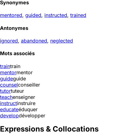
Synonymes
mentored
,
guided
,
instructed
,
trained
Antonymes
ignored
,
abandoned
,
neglected
Mots associés
train
train
mentor
mentor
guide
guide
counsel
conseiller
tutor
tuteur
teach
enseigner
instruct
instruire
educate
éduquer
develop
développer
Expressions & Collocations