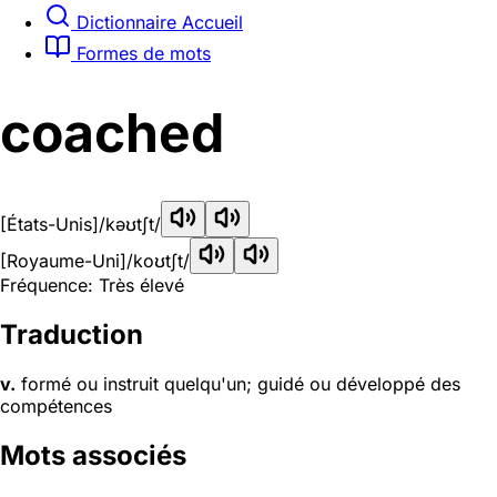
Dictionnaire Accueil
Formes de mots
coached
[États-Unis]
/kəʊtʃt/
[Royaume-Uni]
/koʊtʃt/
Fréquence: Très élevé
Traduction
v.
formé ou instruit quelqu'un; guidé ou développé des
compétences
Mots associés