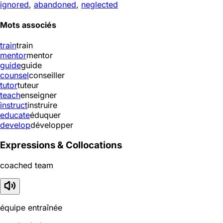
ignored
,
abandoned
,
neglected
Mots associés
train
train
mentor
mentor
guide
guide
counsel
conseiller
tutor
tuteur
teach
enseigner
instruct
instruire
educate
éduquer
develop
développer
Expressions & Collocations
coached team
équipe entraînée