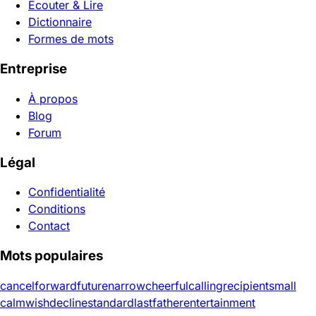
Écouter & Lire
Dictionnaire
Formes de mots
Entreprise
À propos
Blog
Forum
Légal
Confidentialité
Conditions
Contact
Mots populaires
cancel
forward
future
narrow
cheerful
calling
recipient
small
calm
wish
decline
standard
last
father
entertainment