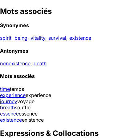
Mots associés
Synonymes
spirit
,
being
,
vitality
,
survival
,
existence
Antonymes
nonexistence
,
death
Mots associés
time
temps
experience
expérience
journey
voyage
breath
souffle
essence
essence
existence
existence
Expressions & Collocations