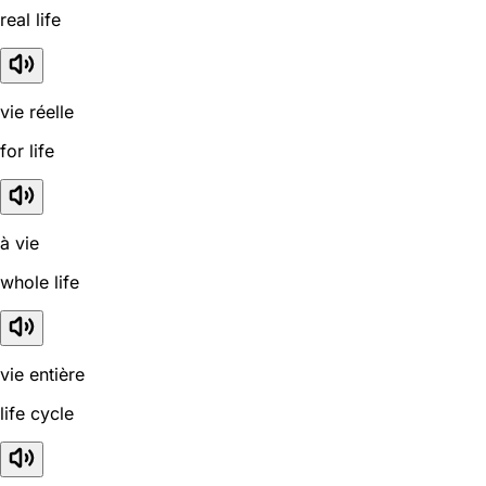
real life
vie réelle
for life
à vie
whole life
vie entière
life cycle