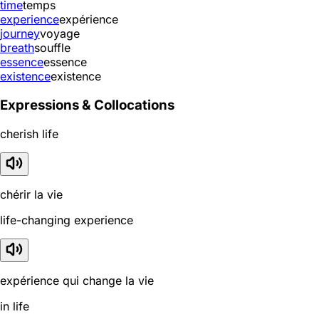
time
temps
experience
expérience
journey
voyage
breath
souffle
essence
essence
existence
existence
Expressions & Collocations
cherish life
chérir la vie
life-changing experience
expérience qui change la vie
in life