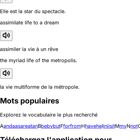
Elle est la star du spectacle.
assimilate life to a dream
assimiler la vie à un rêve
the myriad life of the metropolis.
la vie multiforme de la métropole.
Mots populaires
Explorez le vocabulaire le plus recherché
A
and
a
as
are
at
an
B
be
by
but
F
for
from
H
have
he
I
in
i
is
it
M
my
N
not
Téléchargez l'application pour