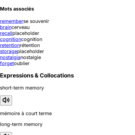
Mots associés
remember
se souvenir
brain
cerveau
recall
placeholder
cognition
cognition
retention
rétention
storage
placeholder
nostalgia
nostalgie
forget
oublier
Expressions & Collocations
short-term memory
mémoire à court terme
long-term memory