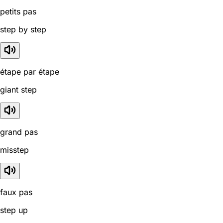
petits pas
step by step
étape par étape
giant step
grand pas
misstep
faux pas
step up