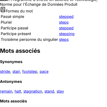
Norme pour l'Échange de Données Produit
Formes du mot
Passé simple
stepped
Pluriel
steps
Participe passé
stepped
Participe présent
stepping
Troisième personne du singulier
steps
Mots associés
Synonymes
stride
,
stair
,
footstep
,
pace
Antonymes
remain
,
halt
,
stagnation
,
stand
,
stay
Mots associés