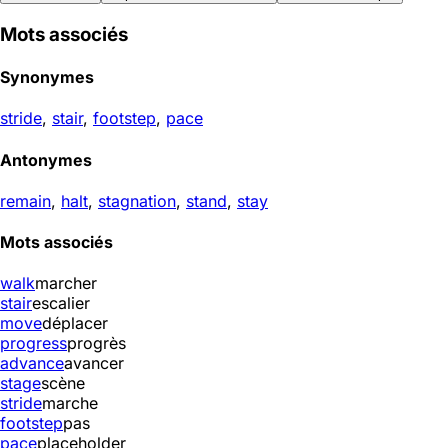
Mots associés
Synonymes
stride
,
stair
,
footstep
,
pace
Antonymes
remain
,
halt
,
stagnation
,
stand
,
stay
Mots associés
walk
marcher
stair
escalier
move
déplacer
progress
progrès
advance
avancer
stage
scène
stride
marche
footstep
pas
pace
placeholder