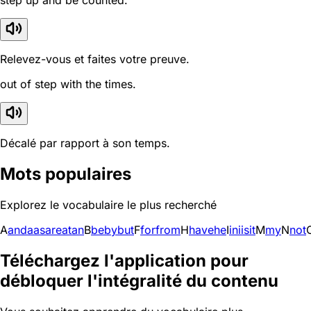
step up and be counted.
Relevez-vous et faites votre preuve.
out of step with the times.
Décalé par rapport à son temps.
Mots populaires
Explorez le vocabulaire le plus recherché
A
and
a
as
are
at
an
B
be
by
but
F
for
from
H
have
he
I
in
i
is
it
M
my
N
not
Téléchargez l'application pour
débloquer l'intégralité du contenu