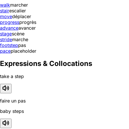
walk
marcher
stair
escalier
move
déplacer
progress
progrès
advance
avancer
stage
scène
stride
marche
footstep
pas
pace
placeholder
Expressions & Collocations
take a step
faire un pas
baby steps