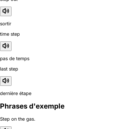
sortir
time step
pas de temps
last step
dernière étape
Phrases d'exemple
Step on the gas.