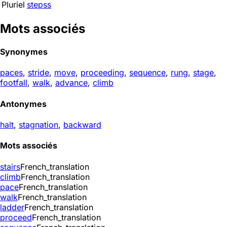
Pluriel
stepss
Mots associés
Synonymes
paces
,
stride
,
move
,
proceeding
,
sequence
,
rung
,
stage
,
footfall
,
walk
,
advance
,
climb
Antonymes
halt
,
stagnation
,
backward
Mots associés
stairs
French_translation
climb
French_translation
pace
French_translation
walk
French_translation
ladder
French_translation
proceed
French_translation