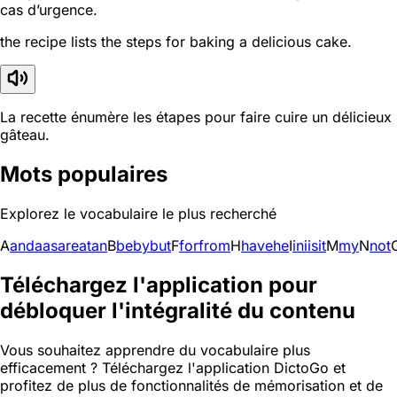
cas d’urgence.
the recipe lists the steps for baking a delicious cake.
La recette énumère les étapes pour faire cuire un délicieux
gâteau.
Mots populaires
Explorez le vocabulaire le plus recherché
A
and
a
as
are
at
an
B
be
by
but
F
for
from
H
have
he
I
in
i
is
it
M
my
N
not
Téléchargez l'application pour
débloquer l'intégralité du contenu
Vous souhaitez apprendre du vocabulaire plus
efficacement ? Téléchargez l'application DictoGo et
profitez de plus de fonctionnalités de mémorisation et de