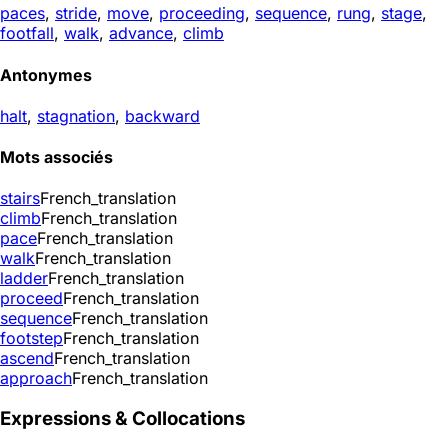
paces
,
stride
,
move
,
proceeding
,
sequence
,
rung
,
stage
,
footfall
,
walk
,
advance
,
climb
Antonymes
halt
,
stagnation
,
backward
Mots associés
stairs
French_translation
climb
French_translation
pace
French_translation
walk
French_translation
ladder
French_translation
proceed
French_translation
sequence
French_translation
footstep
French_translation
ascend
French_translation
approach
French_translation
Expressions & Collocations