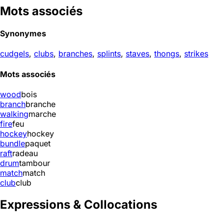
Mots associés
Synonymes
cudgels
,
clubs
,
branches
,
splints
,
staves
,
thongs
,
strikes
Mots associés
wood
bois
branch
branche
walking
marche
fire
feu
hockey
hockey
bundle
paquet
raft
radeau
drum
tambour
match
match
club
club
Expressions & Collocations