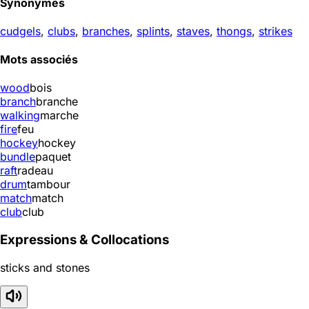
Synonymes
cudgels
,
clubs
,
branches
,
splints
,
staves
,
thongs
,
strikes
Mots associés
wood
bois
branch
branche
walking
marche
fire
feu
hockey
hockey
bundle
paquet
raft
radeau
drum
tambour
match
match
club
club
Expressions & Collocations
sticks and stones