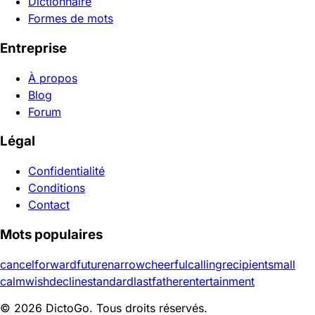
Dictionnaire
Formes de mots
Entreprise
À propos
Blog
Forum
Légal
Confidentialité
Conditions
Contact
Mots populaires
cancel
forward
future
narrow
cheerful
calling
recipient
small
calm
wish
decline
standard
last
father
entertainment
© 2026 DictoGo. Tous droits réservés.