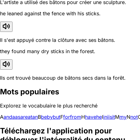
L'artiste a utilisé des bâtons pour créer une sculpture.
he leaned against the fence with his sticks.
Il s'est appuyé contre la clôture avec ses bâtons.
they found many dry sticks in the forest.
Ils ont trouvé beaucoup de bâtons secs dans la forêt.
Mots populaires
Explorez le vocabulaire le plus recherché
A
and
a
as
are
at
an
B
be
by
but
F
for
from
H
have
he
I
in
i
is
it
M
my
N
not
Téléchargez l'application pour
débloquer l'intégralité du contenu