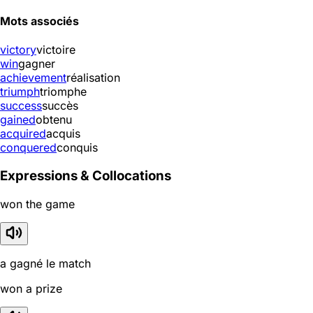
Mots associés
victory
victoire
win
gagner
achievement
réalisation
triumph
triomphe
success
succès
gained
obtenu
acquired
acquis
conquered
conquis
Expressions & Collocations
won the game
a gagné le match
won a prize