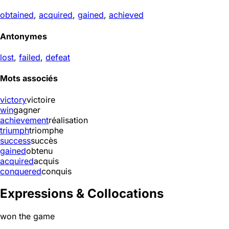
obtained
,
acquired
,
gained
,
achieved
Antonymes
lost
,
failed
,
defeat
Mots associés
victory
victoire
win
gagner
achievement
réalisation
triumph
triomphe
success
succès
gained
obtenu
acquired
acquis
conquered
conquis
Expressions & Collocations
won the game