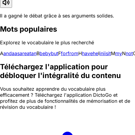
Il a gagné le débat grâce à ses arguments solides.
Mots populaires
Explorez le vocabulaire le plus recherché
A
and
a
as
are
at
an
B
be
by
but
F
for
from
H
have
he
I
in
i
is
it
M
my
N
not
Téléchargez l'application pour
débloquer l'intégralité du contenu
Vous souhaitez apprendre du vocabulaire plus
efficacement ? Téléchargez l'application DictoGo et
profitez de plus de fonctionnalités de mémorisation et de
révision du vocabulaire !