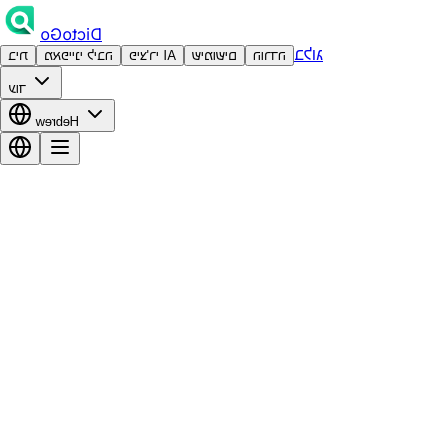
DictoGo
בלוג
הורדה
שימושים
פיצ'רי AI
מאפייני ליבה
בית
עוד
Hebrew