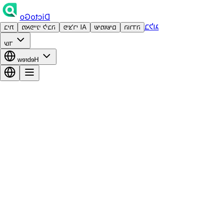
DictoGo
בלוג
הורדה
שימושים
פיצ'רי AI
מאפייני ליבה
בית
עוד
Hebrew