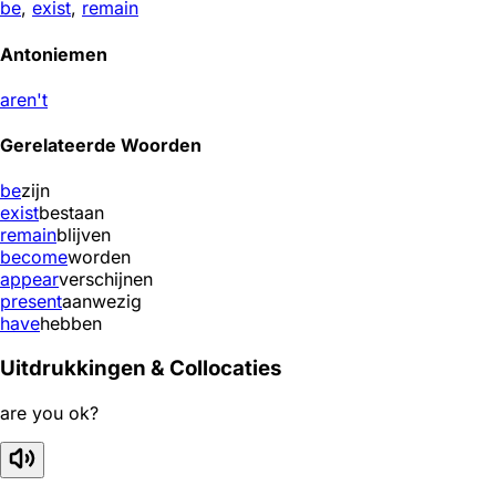
be
,
exist
,
remain
Antoniemen
aren't
Gerelateerde Woorden
be
zijn
exist
bestaan
remain
blijven
become
worden
appear
verschijnen
present
aanwezig
have
hebben
Uitdrukkingen & Collocaties
are you ok?