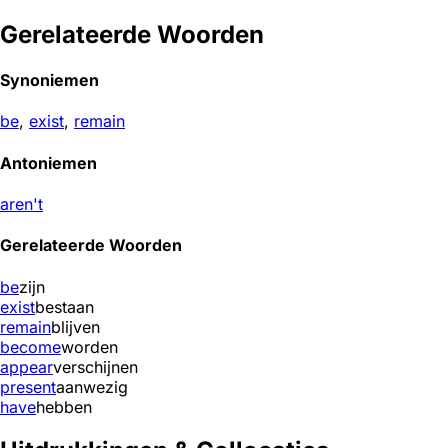
Gerelateerde Woorden
Synoniemen
be
,
exist
,
remain
Antoniemen
aren't
Gerelateerde Woorden
be
zijn
exist
bestaan
remain
blijven
become
worden
appear
verschijnen
present
aanwezig
have
hebben