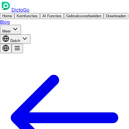
DictoGo
Home
Kernfuncties
AI Functies
Gebruiksvoorbeelden
Downloaden
Blog
Meer
Dutch