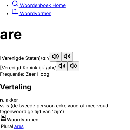
Woordenboek Home
Woordvormen
are
[Verenigde Staten]
/ɑːr/
[Verenigd Koninkrijk]
/ahr/
Frequentie: Zeer Hoog
Vertaling
n.
akker
v.
is (de tweede persoon enkelvoud of meervoud
tegenwoordige tijd van 'zijn')
Woordvormen
Plural
ares