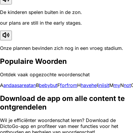
De kinderen spelen buiten in de zon.
our plans are still in the early stages.
Onze plannen bevinden zich nog in een vroeg stadium.
Populaire Woorden
Ontdek vaak opgezochte woordenschat
A
and
a
as
are
at
an
B
be
by
but
F
for
from
H
have
he
I
in
i
is
it
M
my
N
not
Download de app om alle content te
ontgrendelen
Wil je efficiënter woordenschat leren? Download de
DictoGo-app en profiteer van meer functies voor het
onthouden en herhalen van woordenschat!