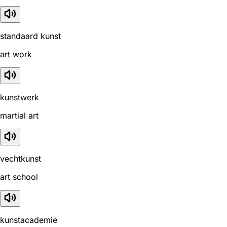
standaard kunst
art work
kunstwerk
martial art
vechtkunst
art school
kunstacademie