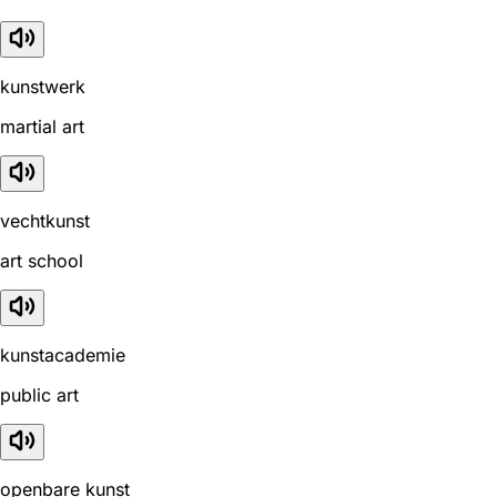
kunstwerk
martial art
vechtkunst
art school
kunstacademie
public art
openbare kunst