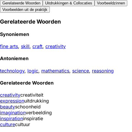
Gerelateerde Woorden
Uitdrukkingen & Collocaties
Voorbeeldzinnen
Voorbeelden uit de praktijk
Gerelateerde Woorden
Synoniemen
fine arts
,
skill
,
craft
,
creativity
Antoniemen
technology
,
logic
,
mathematics
,
science
,
reasoning
Gerelateerde Woorden
creativity
creativiteit
expression
uitdrukking
beauty
schoonheid
imagination
verbeelding
inspiration
inspiratie
culture
cultuur