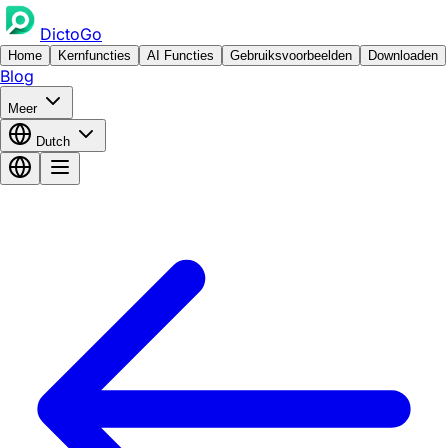
DictoGo
Home
Kernfuncties
AI Functies
Gebruiksvoorbeelden
Downloaden
Blog
Meer
Dutch