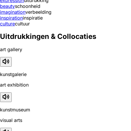
expression
uitdrukking
beauty
schoonheid
imagination
verbeelding
inspiration
inspiratie
culture
cultuur
Uitdrukkingen & Collocaties
art gallery
kunstgalerie
art exhibition
kunstmuseum
visual arts