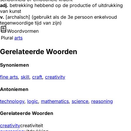
adj.
betrekking hebbend op de productie of uitdrukking
van kunst
v.
[archaïsch] (gebruikt als de 3e persoon enkelvoud
tegenwoordige tijd van zijn)
Woordvormen
Plural
arts
Gerelateerde Woorden
Synoniemen
fine arts
,
skill
,
craft
,
creativity
Antoniemen
technology
,
logic
,
mathematics
,
science
,
reasoning
Gerelateerde Woorden
creativity
creativiteit