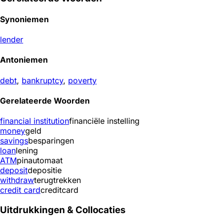
Synoniemen
lender
Antoniemen
debt
,
bankruptcy
,
poverty
Gerelateerde Woorden
financial institution
financiële instelling
money
geld
savings
besparingen
loan
lening
ATM
pinautomaat
deposit
depositie
withdraw
terugtrekken
credit card
creditcard
Uitdrukkingen & Collocaties