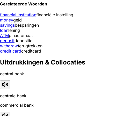
Gerelateerde Woorden
financial institution
financiële instelling
money
geld
savings
besparingen
loan
lening
ATM
pinautomaat
deposit
depositie
withdraw
terugtrekken
credit card
creditcard
Uitdrukkingen & Collocaties
central bank
centrale bank
commercial bank