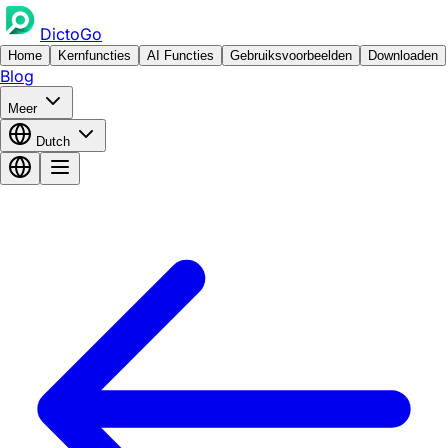
DictoGo
Home
Kernfuncties
AI Functies
Gebruiksvoorbeelden
Downloaden
Blog
Meer
Dutch